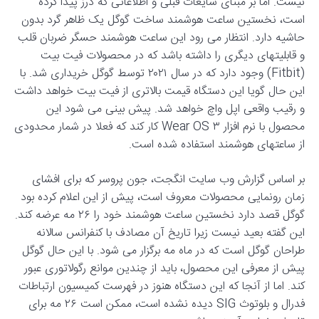
نیست. اما بر مبنای شایعات قبلی و اطلاعاتی که درز پیدا کرده
است، نخستین ساعت هوشمند ساخت گوگل یک ظاهر گرد بدون
حاشیه دارد. انتظار می رود این ساعت هوشمند حسگر ضربان قلب
و قابلیتهای دیگری را داشته باشد که در محصولات فیت بیت
(Fitbit) وجود دارد که در سال ۲۰۲۱ توسط گوگل خریداری شد. با
این حال گویا این دستگاه قیمت بالاتری از فیت بیت خواهد داشت
و رقیب واقعی اپل واچ خواهد شد. پیش بینی می شود این
محصول با نرم افزار Wear OS ۳ کار کند که فعلا در شمار محدودی
از ساعتهای هوشمند استفاده شده است.
بر اساس گزارش وب سایت انگجت، جون پروسر که برای افشای
زمان رونمایی محصولات معروف است، پیش از این اعلام کرده بود
گوگل قصد دارد نخستین ساعت هوشمند خود را ۲۶ مه عرضه کند.
این گفته بعید نیست زیرا تاریخ آن مصادف با کنفرانس سالانه
طراحان گوگل است که در ماه مه برگزار می شود. با این حال گوگل
پیش از معرفی این محصول، باید از چندین موانع رگولاتوری عبور
کند. اما از آنجا که این دستگاه هنوز در فهرست کمیسیون ارتباطات
فدرال و بلوتوث SIG دیده نشده است، ممکن است ۲۶ مه برای