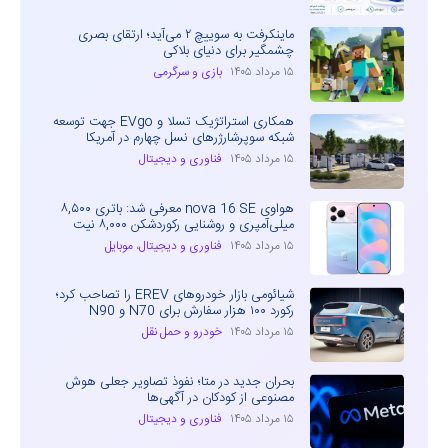
ماینکرفت به سوییچ ۲ می‌آید؛ ارتقای بصری
چشمگیر برای دنیای بلاکی
۱۵ مرداد ۱۴۰۵
بازی و سرگرمی
همکاری استراتژیک تسلا و EVgo جهت توسعه
شبکه سوپرشارژرهای نسل چهارم در آمریکا
۱۵ مرداد ۱۴۰۵
فناوری و دیجیتال
هواوی nova 16 SE معرفی شد: باتری ۸,۵۰۰
میلی‌آمپری و روشنایی رکوردشکن ۸,۰۰۰ نیت
۱۵ مرداد ۱۴۰۵
فناوری و دیجیتال
،
موبایل
شیائومی بازار خودروهای EREV را تصاحب کرد؛
رکورد ۱۰۰ هزار سفارش برای N70 و N90
۱۵ مرداد ۱۴۰۵
خودرو و حمل نقل
بحران جدید در متا؛ نفوذ تصاویر جعلی هوش
مصنوعی از کودکان در آگهی‌ها
۱۵ مرداد ۱۴۰۵
فناوری و دیجیتال