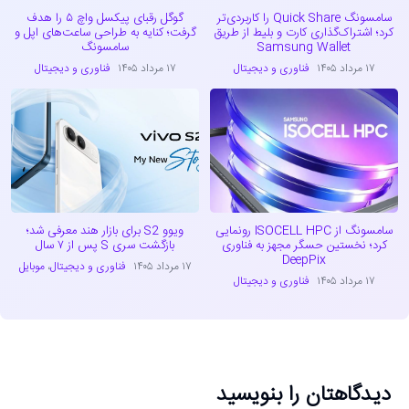
سامسونگ Quick Share را کاربردی‌تر
گوگل رقبای پیکسل واچ ۵ را هدف
کرد؛ اشتراک‌گذاری کارت و بلیط از طریق
گرفت؛ کنایه به طراحی ساعت‌های اپل و
Samsung Wallet
سامسونگ
۱۷ مرداد ۱۴۰۵
فناوری و دیجیتال
۱۷ مرداد ۱۴۰۵
فناوری و دیجیتال
سامسونگ از ISOCELL HPC رونمایی
ویوو S2 برای بازار هند معرفی شد؛
کرد؛ نخستین حسگر مجهز به فناوری
بازگشت سری S پس از ۷ سال
DeepPix
۱۷ مرداد ۱۴۰۵
فناوری و دیجیتال
،
موبایل
۱۷ مرداد ۱۴۰۵
فناوری و دیجیتال
دیدگاهتان را بنویسید