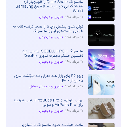
سامسونگ Quick Share را کاربردی‌تر کرد؛
اشتراک‌گذاری کارت و بلیط از طریق Samsung
Wallet
۱۷ مرداد ۱۴۰۵
فناوری و دیجیتال
گوگل رقبای پیکسل واچ ۵ را هدف گرفت؛ کنایه به
طراحی ساعت‌های اپل و سامسونگ
۱۷ مرداد ۱۴۰۵
فناوری و دیجیتال
سامسونگ از ISOCELL HPC رونمایی کرد؛
نخستین حسگر مجهز به فناوری DeepPix
۱۷ مرداد ۱۴۰۵
فناوری و دیجیتال
ویوو S2 برای بازار هند معرفی شد؛ بازگشت سری
S پس از ۷ سال
۱۷ مرداد ۱۴۰۵
فناوری و دیجیتال
،
موبایل
بررسی هواوی FreeBuds Pro 5؛ رقیبی قدرتمند
برای AirPods Pro و سونی
۱۷ مرداد ۱۴۰۵
فناوری و دیجیتال
ساعت هوشمند جدید سامسونگ با تمرکز بر