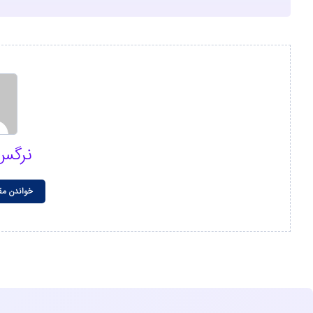
نرگس
خواندن مق