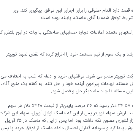
ه قصد دارد اقدام حقوقی را برای اجرای این توافق، پیگیری کند. وی
رایط توافق شده با آقای ماسک، پایبند بوده است.
استهای متعدد اطلاعات درباره حسابهای ساختگی یا ربات در این پلتفرم که
ارشد و یک سوم از تیم مستعد خود را اخراج کرده که نقض تعهد توییتر
رکت توییتر منجر می شود. توافقهای خرید و ادغام که اغلب به اختلاف می
ل هستند ابهامات پیرامون آینده خود را حل کنند. به گفته یک منبع آگاه،
 این مسئله تا چند ماه دیگر حل و فصل شود.
ارزش سهام توییتر در معاملات روز جمعه شش درصد سقوط کرد و به ۳۴.۵۸ دلار رسید که ۳۶ درصد پایین‌تر از قیمت ۵۴.۲۰ دلار هر سهم
ند. ارزش سهام توییتر پس از این که ماسک اوایل آوریل، سهام این شرکت
را خریداری کرد، صعود کرده و این شرکت را از ریزش گسترده سهام بازار فناوری مصون نگه داشته بود. اما پس از این که ماسک در ۲۵ آوریل
یزش پیدا کرد و سرمایه گذاران احتمال دادند ماسک از توافق خرید پا پس