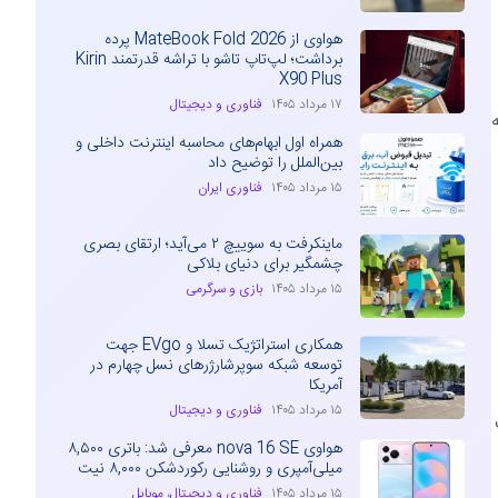
هواوی از MateBook Fold 2026 پرده
برداشت؛ لپ‌تاپ تاشو با تراشه قدرتمند Kirin
X90 Plus
۱۷ مرداد ۱۴۰۵
فناوری و دیجیتال
همراه اول ابهام‌های محاسبه اینترنت داخلی و
بین‌الملل را توضیح داد
۱۵ مرداد ۱۴۰۵
فناوری ایران
ماینکرفت به سوییچ ۲ می‌آید؛ ارتقای بصری
چشمگیر برای دنیای بلاکی
۱۵ مرداد ۱۴۰۵
بازی و سرگرمی
همکاری استراتژیک تسلا و EVgo جهت
توسعه شبکه سوپرشارژرهای نسل چهارم در
آمریکا
۱۵ مرداد ۱۴۰۵
فناوری و دیجیتال
هواوی nova 16 SE معرفی شد: باتری ۸,۵۰۰
میلی‌آمپری و روشنایی رکوردشکن ۸,۰۰۰ نیت
۱۵ مرداد ۱۴۰۵
فناوری و دیجیتال
،
موبایل