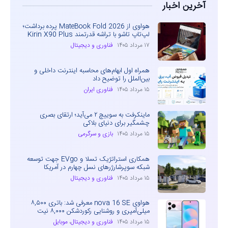
آخرین اخبار
هواوی از MateBook Fold 2026 پرده برداشت؛
لپ‌تاپ تاشو با تراشه قدرتمند Kirin X90 Plus
۱۷ مرداد ۱۴۰۵
فناوری و دیجیتال
همراه اول ابهام‌های محاسبه اینترنت داخلی و
بین‌الملل را توضیح داد
۱۵ مرداد ۱۴۰۵
فناوری ایران
ماینکرفت به سوییچ ۲ می‌آید؛ ارتقای بصری
چشمگیر برای دنیای بلاکی
۱۵ مرداد ۱۴۰۵
بازی و سرگرمی
همکاری استراتژیک تسلا و EVgo جهت توسعه
شبکه سوپرشارژرهای نسل چهارم در آمریکا
۱۵ مرداد ۱۴۰۵
فناوری و دیجیتال
هواوی nova 16 SE معرفی شد: باتری ۸,۵۰۰
میلی‌آمپری و روشنایی رکوردشکن ۸,۰۰۰ نیت
۱۵ مرداد ۱۴۰۵
فناوری و دیجیتال
،
موبایل