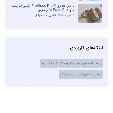
بررسی هواوی FreeBuds Pro 5؛ رقیبی قدرتمند
برای AirPods Pro و سونی
۱۷ مرداد ۱۴۰۵
فناوری و دیجیتال
لینک‌های کاربردی
پیام ناشناس
سایت بو نده
فیدبک پرو
تعمیرات موبایل سامسونگ