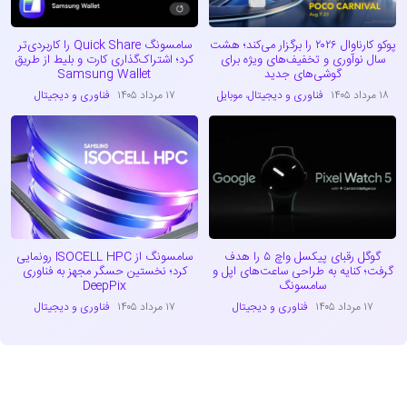
پوکو کارناوال ۲۰۲۶ را برگزار می‌کند؛ هشت
سامسونگ Quick Share را کاربردی‌تر
سال نوآوری و تخفیف‌های ویژه برای
کرد؛ اشتراک‌گذاری کارت و بلیط از طریق
گوشی‌های جدید
Samsung Wallet
۱۸ مرداد ۱۴۰۵
فناوری و دیجیتال
،
موبایل
۱۷ مرداد ۱۴۰۵
فناوری و دیجیتال
گوگل رقبای پیکسل واچ ۵ را هدف
سامسونگ از ISOCELL HPC رونمایی
گرفت؛ کنایه به طراحی ساعت‌های اپل و
کرد؛ نخستین حسگر مجهز به فناوری
سامسونگ
DeepPix
۱۷ مرداد ۱۴۰۵
فناوری و دیجیتال
۱۷ مرداد ۱۴۰۵
فناوری و دیجیتال