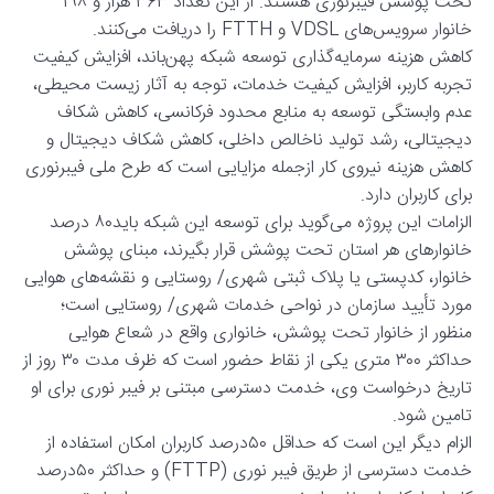
تحت پوشش فیبرنوری هستند. از این تعداد ۳۶۳ هزار و ۱۹۸
خانوار سرویس‌های VDSL و FTTH را دریافت می‌کنند.
کاهش هزینه سرمایه‌گذاری توسعه شبکه پهن‌باند، افزایش کیفیت
تجربه کاربر، افزایش کیفیت خدمات، توجه به آثار زیست محیطی،
عدم وابستگی توسعه به منابع محدود فرکانسی، کاهش شکاف
دیجیتالی، رشد تولید ناخالص داخلی، کاهش شکاف دیجیتال و
کاهش هزینه نیروی کار ازجمله مزایایی است که طرح ملی فیبرنوری
برای کاربران دارد.
الزامات این پروژه می‌گوید برای توسعه این شبکه باید۸۰ درصد
خانوارهای هر استان تحت پوشش قرار بگیرند، مبنای پوشش
خانوار، کدپستی یا پلاک ثبتی شهری/ روستایی و نقشه‌های هوایی
مورد تأیید سازمان در نواحی خدمات شهری/ روستایی است؛
منظور از خانوار تحت پوشش، خانواری واقع در شعاع هوایی
حداکثر ۳۰۰ متری یکی از نقاط حضور است که ظرف مدت ۳۰ روز از
تاریخ درخواست وی، خدمت دسترسی مبتنی بر فیبر نوری برای او
تامین شود.
الزام دیگر این است که حداقل ۵۰درصد کاربران امکان استفاده از
خدمت دسترسی از طریق فیبر نوری (FTTP) و حداکثر ۵۰درصد