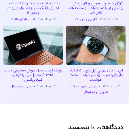
گوگل‌بوک‌های ایسوس و لنوو پیش از
مایکروسافت دوباره خبرساز شد؛ نصب
رونمایی لو رفتند؛ طراحی و مشخصات
اجباری اپلیکیشن جدید وان‌درایو در
فاش شد
ویندوز ۱۱
۱۹ مرداد ۱۴۰۵
فناوری و دیجیتال
۱۹ مرداد ۱۴۰۵
اخبار مایکروسافت
اپل در حال بررسی اپل واچ با نمایشگر
توقف توسعه مدل هوش مصنوعی جدید
دایره‌ای؛ تغییر بزرگ در طراحی ساعت
OpenAI به‌دلیل بروز رفتارهای
هوشمند
غیرقابل‌کنترل
۱۹ مرداد ۱۴۰۵
اخبار اپل، آیفون و مک
،
۱۸ مرداد ۱۴۰۵
فناوری و دیجیتال
فناوری و دیجیتال
دیدگاهتان را بنویسید