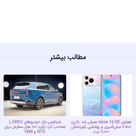
مشاهده
مطالب بیشتر
هواوی nova 16 SE معرفی شد: باتری
شیائومی بازار خودروهای EREV را
۸,۵۰۰ میلی‌آمپری و روشنایی رکوردشکن
تصاحب کرد؛ رکورد ۱۰۰ هزار سفارش برای
۸,۰۰۰ نیت
N70 و N90