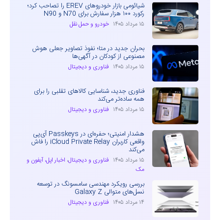
شیائومی بازار خودروهای EREV را تصاحب کرد؛
رکورد ۱۰۰ هزار سفارش برای N70 و N90
۱۵ مرداد ۱۴۰۵
خودرو و حمل نقل
بحران جدید در متا؛ نفوذ تصاویر جعلی هوش
مصنوعی از کودکان در آگهی‌ها
۱۵ مرداد ۱۴۰۵
فناوری و دیجیتال
فناوری جدید، شناسایی کالاهای تقلبی را برای
همه ساده‌تر می‌کند
۱۵ مرداد ۱۴۰۵
فناوری و دیجیتال
هشدار امنیتی؛ حفره‌ای در Passkeys آی‌پی
واقعی کاربران iCloud Private Relay را فاش
می‌کند
۱۵ مرداد ۱۴۰۵
فناوری و دیجیتال
،
اخبار اپل، آیفون و
مک
بررسی رویکرد مهندسی سامسونگ در توسعه
نسل‌های متوالی Galaxy Z
۱۴ مرداد ۱۴۰۵
فناوری و دیجیتال