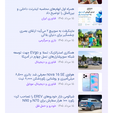
همراه اول ابهام‌های محاسبه اینترنت داخلی و
بین‌الملل را توضیح داد
۱۵ مرداد ۱۴۰۵
فناوری ایران
ماینکرفت به سوییچ ۲ می‌آید؛ ارتقای بصری
چشمگیر برای دنیای بلاکی
۱۵ مرداد ۱۴۰۵
بازی و سرگرمی
همکاری استراتژیک تسلا و EVgo جهت توسعه
شبکه سوپرشارژرهای نسل چهارم در آمریکا
۱۵ مرداد ۱۴۰۵
فناوری و دیجیتال
هواوی nova 16 SE معرفی شد: باتری ۸,۵۰۰
میلی‌آمپری و روشنایی رکوردشکن ۸,۰۰۰ نیت
۱۵ مرداد ۱۴۰۵
فناوری و دیجیتال
،
موبایل
شیائومی بازار خودروهای EREV را تصاحب کرد؛
رکورد ۱۰۰ هزار سفارش برای N70 و N90
۱۵ مرداد ۱۴۰۵
خودرو و حمل نقل