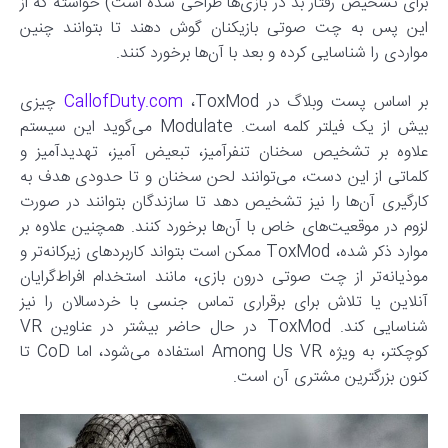
برای تشخیص رفتار بد در بازی‌ها طراحی شده است) خواسته که از
این پس به چت صوتی بازیکنان گوش دهند تا بتوانند چنین
مواردی را شناسایی کرده و بعد با آن‌ها برخورد کنند.
بر اساس پست وبلاگ در
CallofDuty.com
،ToxMod چیزی
بیش از یک فیلتر کلمه است. Modulate می‌گوید این سیستم
علاوه بر تشخیص سخنان تنفرآمیز، تبعیض آمیز، تهدیدآمیز و
کلماتی از این دست، می‌توانند لحن سخنان و تا حدودی هدف به
کارگیری آن‌ها را نیز تشخیص دهد تا سازندگان بتوانند در صورت
لزوم در موقعیت‌های خاص با آن‌ها برخورد کنند. همچنین علاوه بر
موارد ذکر شده، ToxMod ممکن است بتواند کاربردهای زیرکانه‌تر و
موذیانه‌تر از چت صوتی درون بازی، مانند استخدام افراط‌گرایان
آنلاین یا تلاش برای برقراری تماس جنسی با خردسالان را نیز
شناسایی کند. ToxMod در حال حاضر بیشتر در عناوین VR
کوچکتر، به ویژه Among Us VR استفاده می‌شود، اما CoD تا
کنون بزرگترین مشتری آن است.