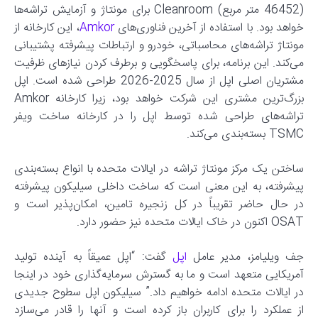
(46452 متر مربع) Cleanroom برای مونتاژ و آزمایش تراشه‌ها
خواهد بود. با استفاده از آخرین فناوری‌های
Amkor
، این کارخانه از
مونتاژ تراشه‌های محاسباتی، خودرو و ارتباطات پیشرفته پشتیبانی
می‌کند. این برنامه، برای پاسخگویی و برطرف کردن نیازهای ظرفیت
مشتریان اصلی اپل از سال 2025-2026 طراحی شده است. اپل
بزرگ‌ترین مشتری این شرکت خواهد بود، زیرا کارخانه Amkor
تراشه‌های طراحی شده توسط اپل را در کارخانه ساخت ویفر
TSMC بسته‌بندی می‌کند.
ساختن یک مرکز مونتاژ تراشه در ایالات متحده با انواع بسته‌بندی
پیشرفته، به این معنی است که ساخت داخلی سیلیکون پیشرفته
در حال حاضر تقریباً در کل زنجیره تامین، امکان‌پذیر است و
OSAT اکنون در خاک ایالات متحده نیز حضور دارد.
جف ویلیامز، مدیر عامل
اپل
گفت: “اپل عمیقاً به آینده تولید
آمریکایی متعهد است و ما به گسترش سرمایه‌گذاری خود در اینجا
در ایالات متحده ادامه خواهیم داد.” سیلیکون اپل سطوح جدیدی
از عملکرد را برای کاربران باز کرده است و آنها را قادر می‌سازد