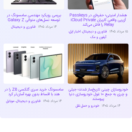
هشدار امنیتی؛ حفره‌ای در Passkeys
بررسی رویکرد مهندسی سامسونگ در
آی‌پی واقعی کاربران iCloud Private
توسعه نسل‌های متوالی Galaxy Z
Relay را فاش می‌کند
۱۴ مرداد ۱۴۰۵
فناوری و دیجیتال
۱۵ مرداد ۱۴۰۵
فناوری و دیجیتال
،
اخبار اپل،
آیفون و مک
خودروسازان چینی تاریخ‌ساز شدند؛ جیلی
سامسونگ خرید سری گلکسی Z8 را در
و چری به جمع ۱۰ غول خودروسازی دنیا
هند با اقساط بدون بهره آسان‌تر کرد
پیوستند
۱۴ مرداد ۱۴۰۵
فناوری و دیجیتال
،
موبایل
۱۴ مرداد ۱۴۰۵
خودرو و حمل نقل