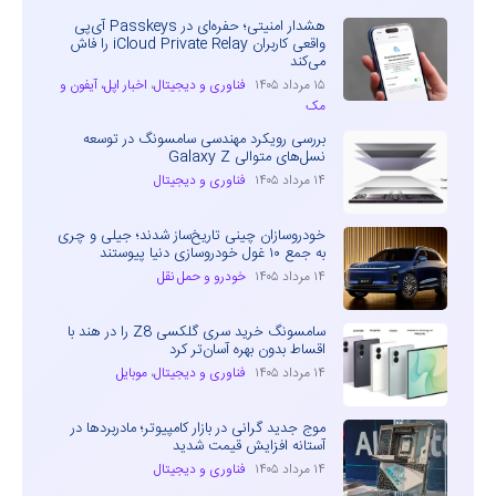
هشدار امنیتی؛ حفره‌ای در Passkeys آی‌پی
واقعی کاربران iCloud Private Relay را فاش
می‌کند
۱۵ مرداد ۱۴۰۵
فناوری و دیجیتال
،
اخبار اپل، آیفون و
مک
بررسی رویکرد مهندسی سامسونگ در توسعه
نسل‌های متوالی Galaxy Z
۱۴ مرداد ۱۴۰۵
فناوری و دیجیتال
خودروسازان چینی تاریخ‌ساز شدند؛ جیلی و چری
به جمع ۱۰ غول خودروسازی دنیا پیوستند
۱۴ مرداد ۱۴۰۵
خودرو و حمل نقل
سامسونگ خرید سری گلکسی Z8 را در هند با
اقساط بدون بهره آسان‌تر کرد
۱۴ مرداد ۱۴۰۵
فناوری و دیجیتال
،
موبایل
موج جدید گرانی در بازار کامپیوتر؛ مادربردها در
آستانه افزایش قیمت شدید
۱۴ مرداد ۱۴۰۵
فناوری و دیجیتال