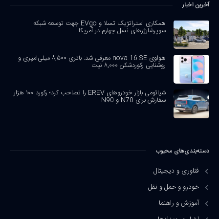
آخرین اخبار
همکاری استراتژیک تسلا و EVgo جهت توسعه شبکه
سوپرشارژرهای نسل چهارم در آمریکا
هواوی nova 16 SE معرفی شد: باتری ۸,۵۰۰ میلی‌آمپری و
روشنایی رکوردشکن ۸,۰۰۰ نیت
شیائومی بازار خودروهای EREV را تصاحب کرد؛ رکورد ۱۰۰ هزار
سفارش برای N70 و N90
دسته‌بندی‌های محبوب
فناوری و دیجیتال
خودرو و حمل و نقل
آموزش و راهنما