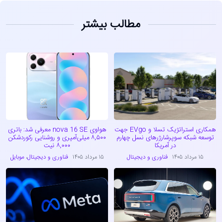
مطالب بیشتر
همکاری استراتژیک تسلا و EVgo جهت
هواوی nova 16 SE معرفی شد: باتری
توسعه شبکه سوپرشارژرهای نسل چهارم
۸,۵۰۰ میلی‌آمپری و روشنایی رکوردشکن
در آمریکا
۸,۰۰۰ نیت
۱۵ مرداد ۱۴۰۵
فناوری و دیجیتال
۱۵ مرداد ۱۴۰۵
فناوری و دیجیتال
،
موبایل