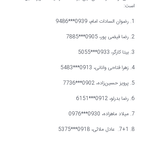
است:
1. رضوان السادات امام، 0939***9486
2. رضا فیضی پور، 0905***7885
3. بیتا کارگر، 0933***5055
4. زهرا فتاحی وانانی، 0913***5483
5. پرویز حسین‌زاده، 0902***7736
6. رضا بدرلو، 0912***6151
7. میلاد ماهزاده، 0930***0976
8. 7+1. عادل ملائی، 0918***5375