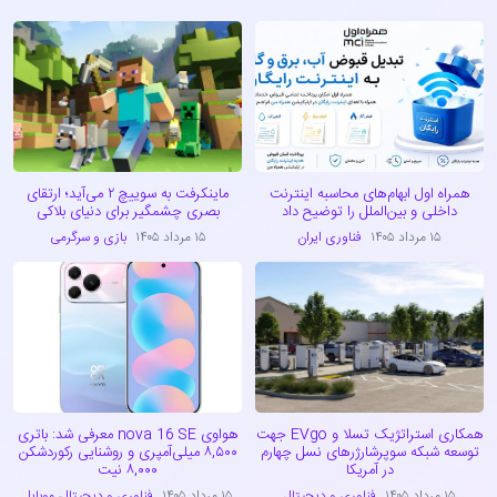
همراه اول ابهام‌های محاسبه اینترنت
ماینکرفت به سوییچ ۲ می‌آید؛ ارتقای
داخلی و بین‌الملل را توضیح داد
بصری چشمگیر برای دنیای بلاکی
۱۵ مرداد ۱۴۰۵
فناوری ایران
۱۵ مرداد ۱۴۰۵
بازی و سرگرمی
همکاری استراتژیک تسلا و EVgo جهت
هواوی nova 16 SE معرفی شد: باتری
توسعه شبکه سوپرشارژرهای نسل چهارم
۸,۵۰۰ میلی‌آمپری و روشنایی رکوردشکن
در آمریکا
۸,۰۰۰ نیت
۱۵ مرداد ۱۴۰۵
فناوری و دیجیتال
۱۵ مرداد ۱۴۰۵
فناوری و دیجیتال
،
موبایل