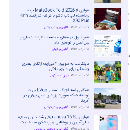
هواوی از MateBook Fold 2026 پرده
ش
برداشت؛ لپ‌تاپ تاشو با تراشه قدرتمند Kirin
نگ
X90 Plus
۱۷ مرداد ۱۴۰۵
فناوری و دیجیتال
همراه اول ابهام‌های محاسبه اینترنت داخلی و
بین‌الملل را توضیح داد
۱۵ مرداد ۱۴۰۵
فناوری ایران
ه
ماینکرفت به سوییچ ۲ می‌آید؛ ارتقای بصری
چشمگیر برای دنیای بلاکی
۱۵ مرداد ۱۴۰۵
بازی و سرگرمی
همکاری استراتژیک تسلا و EVgo جهت
توسعه شبکه سوپرشارژرهای نسل چهارم در
آمریکا
۱۵ مرداد ۱۴۰۵
فناوری و دیجیتال
هواوی nova 16 SE معرفی شد: باتری ۸,۵۰۰
میلی‌آمپری و روشنایی رکوردشکن ۸,۰۰۰ نیت
۱۵ مرداد ۱۴۰۵
فناوری و دیجیتال
،
موبایل