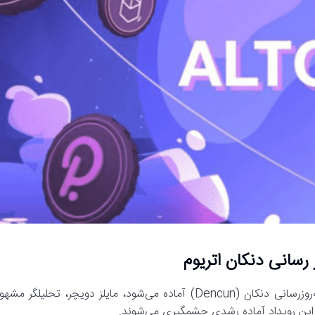
به گزارش رسانه مدیاتی، درحالی‌که اکوسیستم اتریوم برای اجرای به‌روزرسانی دنکان (Dencun) آماده می‌شود، مایلز دویچر، تحلیلگر مشه
ل این رویداد آماده رشدی چشمگیری می‌شوند.