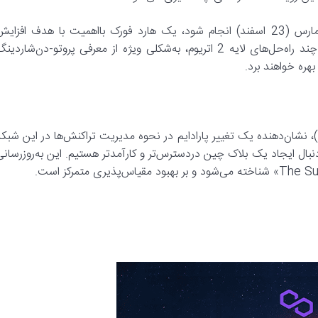
به گزارش نیوز بی‌تی‌سی، به‌روزرسانی دنکان که قرار است در 13 مارس (23 اسفند) انجام شود، یک هارد فورک بااهمیت با هدف افزای
مقیاس‌پذیری، امنیت و کاربردپذیری اتریوم است. به گفته دویچر، چند راه‌حل‌های لایه 2 اتریوم، به‌شکلی ویژه از معرفی پروتو-دن‌شاردی
ه‌روزرسانی دنکان، به‌ویژه پیشنهاد بهبود اتریوم 4844 (EIP-4844)، نشان‌دهنده یک تغییر پارادایم در نحوه مدیریت تراکنش‌ها در این شبک
بال ایجاد یک بلاک چین دردسترس‌تر و کارآمدتر هستیم. این به‌روزرسانی