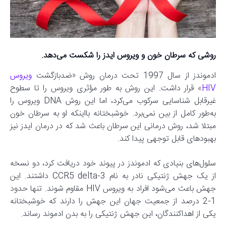
روشی که سرطان خون و ویروس ایدز را شکست می‌دهد.
ادموندز از سال 1997 تحت درمان روش «ضدبازگشت
ویروس
HIV
» قرار داشت. این روش به طور مؤثری ویروس را تا سطوح
غیرقابل شناسایی سرکوب می‌کرد، اما این روش DNA ویروس را
به‌طور کامل از بین نمی‌برد. خوشبختانه بااینکه او به سرطان خون
مبتلا شد، روش درمانی این سرطان باعث شد که در درمان ایدز نیز
بهبودهای قابل توجهی پیدا کند.
سلول‌های بنیادی که ادموندز در پیوند خود دریافت کرد، دو نسخه
از یک جهش ژنتیکی نادر به نام CCR5 delta-3 داشتند. این
جهش باعث می‌شود افراد به ویروس HIV مقاوم شوند. تنها حدود
1-2 درصد از جمعیت جهان این جهش را دارند که خوشبختانه
یکی از اهداکنندگان، این جهش ژنتیکی را به بدن ادموند رساند.