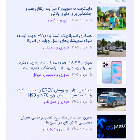
ماینکرفت به سوییچ ۲ می‌آید؛ ارتقای بصری
چشمگیر برای دنیای بلاکی
۱۵ مرداد ۱۴۰۵
بازی و سرگرمی
همکاری استراتژیک تسلا و EVgo جهت توسعه
شبکه سوپرشارژرهای نسل چهارم در آمریکا
۱۵ مرداد ۱۴۰۵
فناوری و دیجیتال
هواوی nova 16 SE معرفی شد: باتری ۸,۵۰۰
میلی‌آمپری و روشنایی رکوردشکن ۸,۰۰۰ نیت
۱۵ مرداد ۱۴۰۵
فناوری و دیجیتال
،
موبایل
شیائومی بازار خودروهای EREV را تصاحب کرد؛
رکورد ۱۰۰ هزار سفارش برای N70 و N90
۱۵ مرداد ۱۴۰۵
خودرو و حمل نقل
بحران جدید در متا؛ نفوذ تصاویر جعلی هوش
مصنوعی از کودکان در آگهی‌ها
۱۵ مرداد ۱۴۰۵
فناوری و دیجیتال