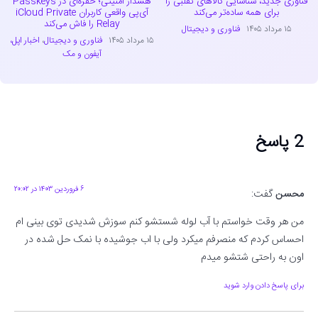
فناوری جدید، شناسایی کالاهای تقلبی را
هشدار امنیتی؛ حفره‌ای در Passkeys
برای همه ساده‌تر می‌کند
آی‌پی واقعی کاربران iCloud Private
Relay را فاش می‌کند
۱۵ مرداد ۱۴۰۵
فناوری و دیجیتال
۱۵ مرداد ۱۴۰۵
فناوری و دیجیتال
،
اخبار اپل،
آیفون و مک
2 پاسخ
۶ فروردین ۱۴۰۳ در ۲۰:۰۲
محسن
گفت:
من هر وقت خواستم با آب لوله شستشو کنم سوزش شدیدی توی بینی ام
احساس کردم که منصرفم میکرد ولی با اب جوشیده با نمک حل شده در
اون به راحتی شتشو میدم
برای پاسخ دادن وارد شوید