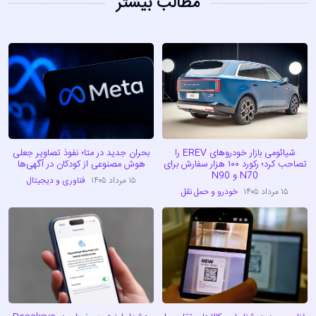
مطالب بیشتر
شیائومی بازار خودروهای EREV را
بحران جدید در متا؛ نفوذ تصاویر جعلی
تصاحب کرد؛ رکورد ۱۰۰ هزار سفارش برای
هوش مصنوعی از کودکان در آگهی‌ها
N70 و N90
۱۵ مرداد ۱۴۰۵
فناوری و دیجیتال
۱۵ مرداد ۱۴۰۵
خودرو و حمل نقل