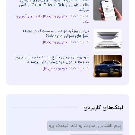
هشدار امنیتی؛ حفره‌ای در Passkeys آی‌پی
واقعی کاربران iCloud Private Relay را فاش
می‌کند
۱۵ مرداد ۱۴۰۵
فناوری و دیجیتال
،
اخبار اپل، آیفون و
مک
بررسی رویکرد مهندسی سامسونگ در توسعه
نسل‌های متوالی Galaxy Z
۱۴ مرداد ۱۴۰۵
فناوری و دیجیتال
خودروسازان چینی تاریخ‌ساز شدند؛ جیلی و چری
به جمع ۱۰ غول خودروسازی دنیا پیوستند
۱۴ مرداد ۱۴۰۵
خودرو و حمل نقل
لینک‌های کاربردی
پیام ناشناس
سایت بو نده
فیدبک پرو