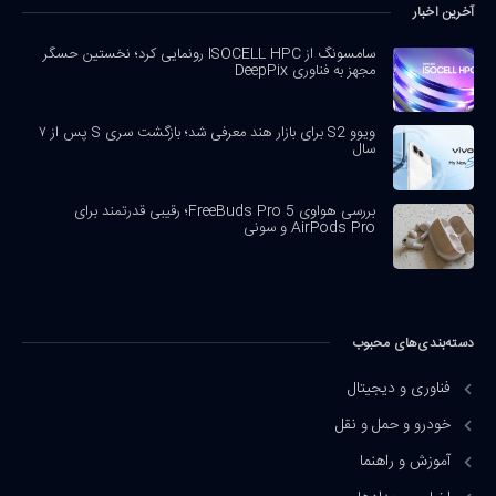
آخرین اخبار
سامسونگ از ISOCELL HPC رونمایی کرد؛ نخستین حسگر
مجهز به فناوری DeepPix
ویوو S2 برای بازار هند معرفی شد؛ بازگشت سری S پس از ۷
سال
بررسی هواوی FreeBuds Pro 5؛ رقیبی قدرتمند برای
AirPods Pro و سونی
دسته‌بندی‌های محبوب
فناوری و دیجیتال
خودرو و حمل و نقل
آموزش و راهنما