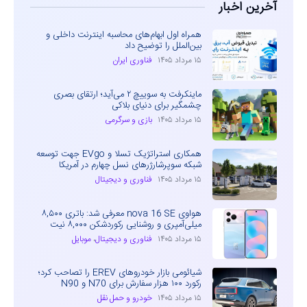
آخرین اخبار
همراه اول ابهام‌های محاسبه اینترنت داخلی و
بین‌الملل را توضیح داد
۱۵ مرداد ۱۴۰۵
فناوری ایران
ماینکرفت به سوییچ ۲ می‌آید؛ ارتقای بصری
چشمگیر برای دنیای بلاکی
۱۵ مرداد ۱۴۰۵
بازی و سرگرمی
همکاری استراتژیک تسلا و EVgo جهت توسعه
شبکه سوپرشارژرهای نسل چهارم در آمریکا
۱۵ مرداد ۱۴۰۵
فناوری و دیجیتال
هواوی nova 16 SE معرفی شد: باتری ۸,۵۰۰
میلی‌آمپری و روشنایی رکوردشکن ۸,۰۰۰ نیت
۱۵ مرداد ۱۴۰۵
فناوری و دیجیتال
،
موبایل
شیائومی بازار خودروهای EREV را تصاحب کرد؛
رکورد ۱۰۰ هزار سفارش برای N70 و N90
۱۵ مرداد ۱۴۰۵
خودرو و حمل نقل