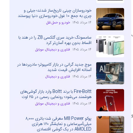
خودروسازان چینی تاریخ‌ساز شدند؛ جیلی و
چری به جمع ۱۰ غول خودروسازی دنیا پیوستند
۱۴ مرداد ۱۴۰۵
خودرو و حمل نقل
خاب
سامسونگ خرید سری گلکسی Z8 را در هند با
اقساط بدون بهره آسان‌تر کرد
۱۴ مرداد ۱۴۰۵
فناوری و دیجیتال
،
موبایل
موج جدید گرانی در بازار کامپیوتر؛ مادربردها در
آستانه افزایش قیمت شدید
۱۴ مرداد ۱۴۰۵
فناوری و دیجیتال
Fire-Boltt با برند Boltt وارد بازار گوشی‌های
هوشمند می‌شود؛ رونمایی رسمی در ۲۵ اوت
۱۴ مرداد ۱۴۰۵
فناوری و دیجیتال
،
موبایل
پوکو M8 Power معرفی شد؛ باتری ۸,۰۰۰
میلی‌آمپرساعتی و نمایشگر ۱۲۰ هرتزی
AMOLED در یک گوشی اقتصادی