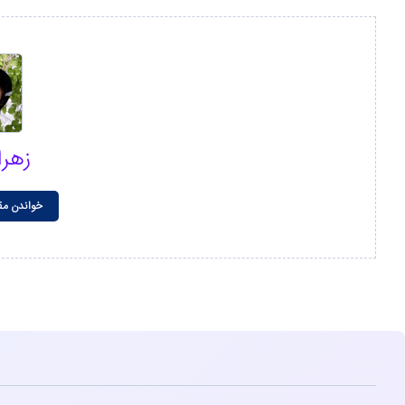
زهر
خواندن مق