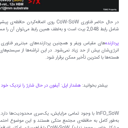
شامل رابط 2,048 بیت است و به‌لطف همین رابط می‌توان آن را مستقیماً روی تراشه‌ی اصلی سوار کرد.
پردازنده‌
انرژی‌شان بیش از حد زیاد نمی‌شود. در این تراشه‌ها از سیستم‌های 
هسته‌ها با کمترین تأخیر ممکن برقرار شود.
بیشتر بخوانید:
هشدار اپل: آیفون در حال شارژ را نزدیک خود ق
به‌طور کامل به حافظه‌ی مجتمع متکی هستند و این موضوع احتمالا
مشکل خاصی وجود ندارد). CoW-SoW با فراهم‌سازی امکان اضافه‌کردن HBM4 به ویفر، مشکل بزرگ یادشده را حل می‌کند.