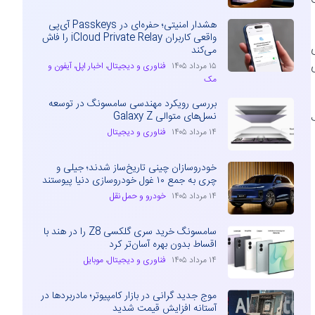
هشدار امنیتی؛ حفره‌ای در Passkeys آی‌پی
واقعی کاربران iCloud Private Relay را فاش
ری
می‌کند
۱۵ مرداد ۱۴۰۵
فناوری و دیجیتال
،
اخبار اپل، آیفون و
مک
بررسی رویکرد مهندسی سامسونگ در توسعه
نسل‌های متوالی Galaxy Z
ه‌لطف
۱۴ مرداد ۱۴۰۵
فناوری و دیجیتال
خودروسازان چینی تاریخ‌ساز شدند؛ جیلی و
چری به جمع ۱۰ غول خودروسازی دنیا پیوستند
۱۴ مرداد ۱۴۰۵
خودرو و حمل نقل
سامسونگ خرید سری گلکسی Z8 را در هند با
اقساط بدون بهره آسان‌تر کرد
۱۴ مرداد ۱۴۰۵
فناوری و دیجیتال
،
موبایل
موج جدید گرانی در بازار کامپیوتر؛ مادربردها در
آستانه افزایش قیمت شدید