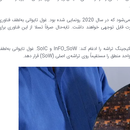
CoW-SoW نسخه‌ی ارتقاءیافته‌ی فناوری InFO_SoW محسوب می‌شود که در سال 2020 رونمایی شده بود. غول تایوانی به‌لطف فناو
رت قابل توجهی خواهند داشت. تابه‌حال صرفاً تسلا از این فناوری برای
TSMC قصد دارد در پلتفرم CoW-SoW دو مورد از روش‌های پکیجینگ تراشه را ادغام کند: InFO_SoW و SoIC. غول تایوانی ب