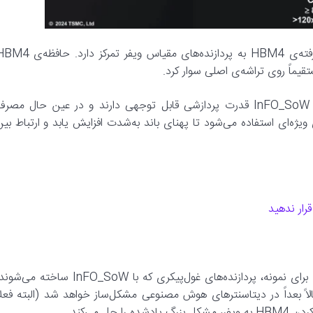
در حال حاضر فناوری CoW-SoW روی اضافه‌کردن حافظه‌ی پیشرفته‌ی HBM4 به پردازنده‌های مقیاس ویفر تمرکز دار
های مقیاس ویفر و همچنین پردازنده‌های مبتنی‌بر فناوری InFO_SoW قدرت پردازشی قابل توجهی دارند و در عین حال مصر
ویژه‌ای استفاده می‌شود تا پهنای باند به‌شدت افزایش یابد و ارتباط بین
رار ندهید
InFO_SoW با وجود تمامی مزایایش، یک‌سری محدودیت‌ها دارد. برای نمونه، پردازنده‌های غول‌پیکری که با InFO_SoW ساخته می
ً بعداً در دیتاسنترهای هوش مصنوعی مشکل‌ساز خواهد شد (البته فعلاً