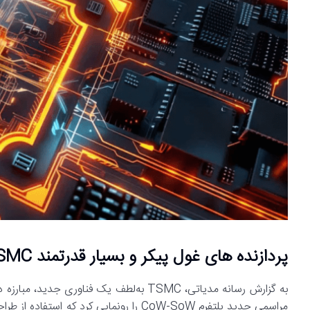
پردازنده های غول پیکر و بسیار قدرتمند TSMC به زودی وارد بازار خواهند شد
به گزارش رسانه مدیاتی، TSMC به‌لطف یک فناو
مراسمی جدید پلتفرم CoW-SoW را رونمایی کر