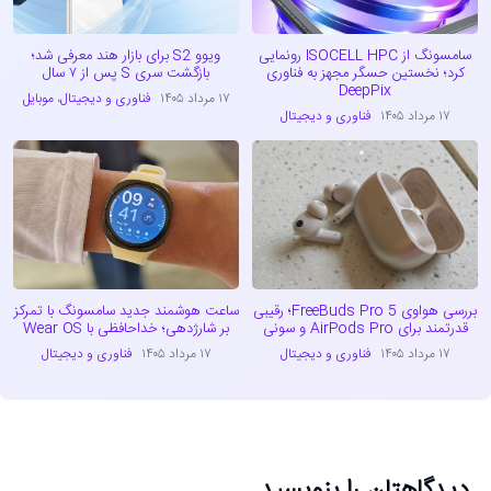
سامسونگ از ISOCELL HPC رونمایی
ویوو S2 برای بازار هند معرفی شد؛
کرد؛ نخستین حسگر مجهز به فناوری
بازگشت سری S پس از ۷ سال
DeepPix
۱۷ مرداد ۱۴۰۵
فناوری و دیجیتال
،
موبایل
۱۷ مرداد ۱۴۰۵
فناوری و دیجیتال
بررسی هواوی FreeBuds Pro 5؛ رقیبی
ساعت هوشمند جدید سامسونگ با تمرکز
قدرتمند برای AirPods Pro و سونی
بر شارژدهی؛ خداحافظی با Wear OS
۱۷ مرداد ۱۴۰۵
فناوری و دیجیتال
۱۷ مرداد ۱۴۰۵
فناوری و دیجیتال
دیدگاهتان را بنویسید