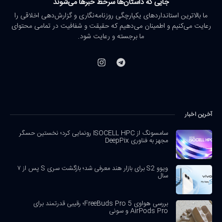
جایی که داستان‌ها سرخط خبرها می‌شوند
ما بالاترین استانداردهای یکپارچگی روزنامه‌نگاری و گزارش‌دهی اخلاقی را
رعایت می‌کنیم و اطمینان می‌دهیم که حقیقت و شفافیت در تمامی محتوای
ما برجسته و رعایت شود.
آخرین اخبار
سامسونگ از ISOCELL HPC رونمایی کرد؛ نخستین حسگر
مجهز به فناوری DeepPix
ویوو S2 برای بازار هند معرفی شد؛ بازگشت سری S پس از ۷
سال
بررسی هواوی FreeBuds Pro 5؛ رقیبی قدرتمند برای
AirPods Pro و سونی