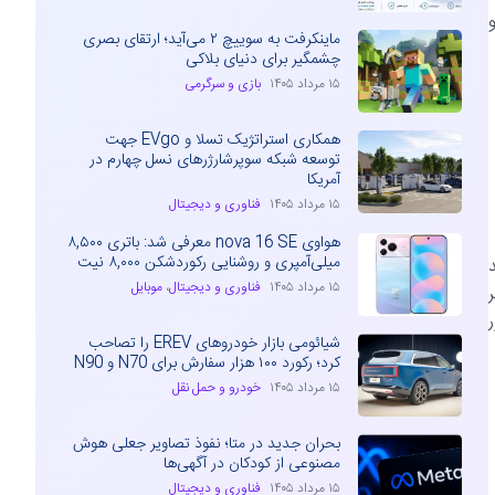
د و
ماینکرفت به سوییچ ۲ می‌آید؛ ارتقای بصری
چشمگیر برای دنیای بلاکی
۱۵ مرداد ۱۴۰۵
بازی و سرگرمی
همکاری استراتژیک تسلا و EVgo جهت
توسعه شبکه سوپرشارژرهای نسل چهارم در
آمریکا
۱۵ مرداد ۱۴۰۵
فناوری و دیجیتال
هواوی nova 16 SE معرفی شد: باتری ۸,۵۰۰
میلی‌آمپری و روشنایی رکوردشکن ۸,۰۰۰ نیت
د
۱۵ مرداد ۱۴۰۵
فناوری و دیجیتال
،
موبایل
 آرین موتور
شیائومی بازار خودروهای EREV را تصاحب
کرد؛ رکورد ۱۰۰ هزار سفارش برای N70 و N90
۱۵ مرداد ۱۴۰۵
خودرو و حمل نقل
بحران جدید در متا؛ نفوذ تصاویر جعلی هوش
مصنوعی از کودکان در آگهی‌ها
۱۵ مرداد ۱۴۰۵
فناوری و دیجیتال