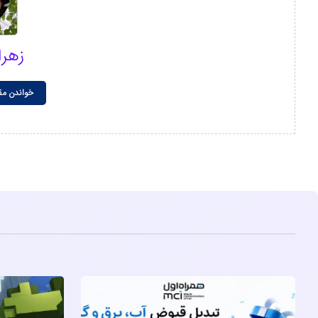
زهر
خواندن مق