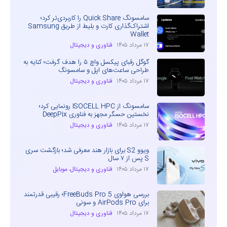
سامسونگ Quick Share را کاربردی‌تر کرد؛
اشتراک‌گذاری کارت و بلیط از طریق Samsung
Wallet
۱۷ مرداد ۱۴۰۵
فناوری و دیجیتال
گوگل رقبای پیکسل واچ ۵ را هدف گرفت؛ کنایه به
طراحی ساعت‌های اپل و سامسونگ
۱۷ مرداد ۱۴۰۵
فناوری و دیجیتال
سامسونگ از ISOCELL HPC رونمایی کرد؛
نخستین حسگر مجهز به فناوری DeepPix
۱۷ مرداد ۱۴۰۵
فناوری و دیجیتال
ویوو S2 برای بازار هند معرفی شد؛ بازگشت سری
S پس از ۷ سال
۱۷ مرداد ۱۴۰۵
فناوری و دیجیتال
،
موبایل
بررسی هواوی FreeBuds Pro 5؛ رقیبی قدرتمند
برای AirPods Pro و سونی
۱۷ مرداد ۱۴۰۵
فناوری و دیجیتال