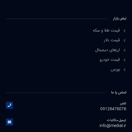
نبض بازار
قیمت طلا و سکه
قیمت دلار
ارزهای دیجیتال
قیمت خودرو
بورس
تماس یا ما
تلفن
09128478078
ایمیل مکاتبات
info@mediat.ir