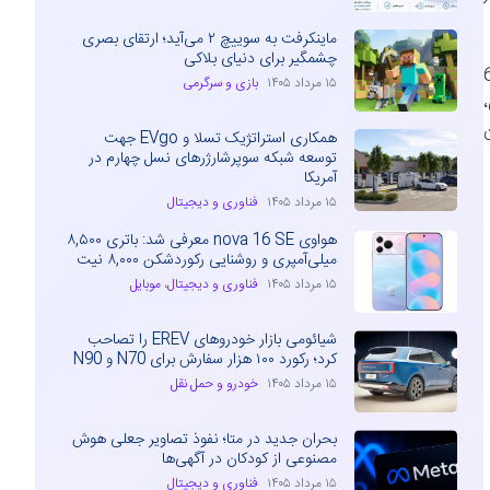
ماینکرفت به سوییچ ۲ می‌آید؛ ارتقای بصری
چشمگیر برای دنیای بلاکی
سی زد فلیپ 6 می‌شنویم. در گذشته نیز شایعاتی درباره ارتقای دوربین گلکسی زد فلیپ 6
۱۵ مرداد ۱۴۰۵
بازی و سرگرمی
ن
همکاری استراتژیک تسلا و EVgo جهت
توسعه شبکه سوپرشارژرهای نسل چهارم در
آمریکا
۱۵ مرداد ۱۴۰۵
فناوری و دیجیتال
هواوی nova 16 SE معرفی شد: باتری ۸,۵۰۰
میلی‌آمپری و روشنایی رکوردشکن ۸,۰۰۰ نیت
۱۵ مرداد ۱۴۰۵
فناوری و دیجیتال
،
موبایل
شیائومی بازار خودروهای EREV را تصاحب
کرد؛ رکورد ۱۰۰ هزار سفارش برای N70 و N90
۱۵ مرداد ۱۴۰۵
خودرو و حمل نقل
بحران جدید در متا؛ نفوذ تصاویر جعلی هوش
مصنوعی از کودکان در آگهی‌ها
۱۵ مرداد ۱۴۰۵
فناوری و دیجیتال