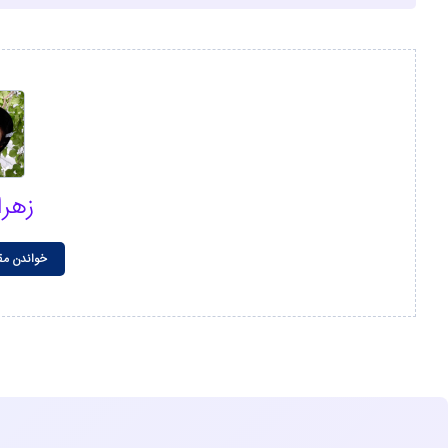
زهر
خواندن مق