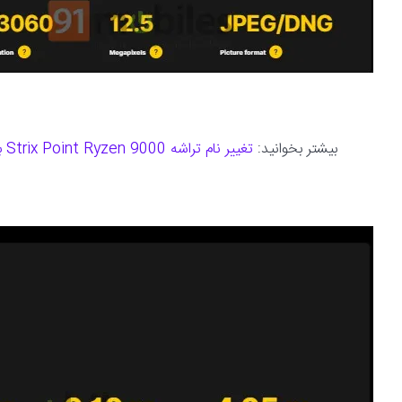
بیشتر بخوانید:
تغییر نام تراشه Strix Point Ryzen 9000 به Ryzen AI 300 از سوی AMD اعلام شد