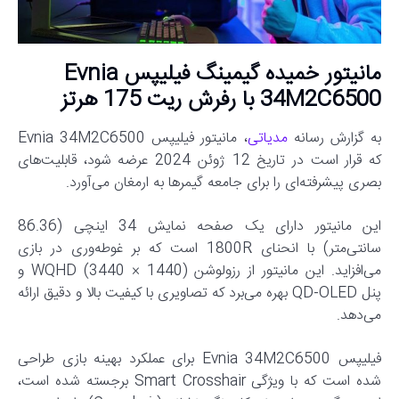
مانیتور خمیده گیمینگ فیلیپس Evnia
34M2C6500 با رفرش ریت 175 هرتز
به گزارش رسانه
مدیاتی
، مانیتور فیلیپس Evnia 34M2C6500
که قرار است در تاریخ 12 ژوئن 2024 عرضه شود، قابلیت‌های
بصری پیشرفته‌ای را برای جامعه گیمرها به ارمغان می‌آورد.
این مانیتور دارای یک صفحه نمایش 34 اینچی (86.36
سانتی‌متر) با انحنای 1800R است که بر غوطه‌وری در بازی
می‌افزاید. این مانیتور از رزولوشن WQHD (3440 × 1440) و
پنل QD-OLED بهره می‌برد که تصاویری با کیفیت بالا و دقیق ارائه
می‌دهد.
فیلیپس Evnia 34M2C6500 برای عملکرد بهینه بازی طراحی
شده است که با ویژگی Smart Crosshair برجسته شده است،