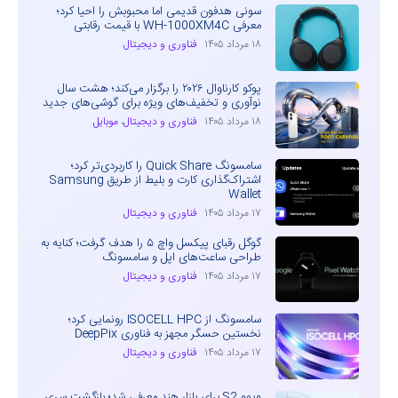
سونی هدفون قدیمی اما محبوبش را احیا کرد؛
معرفی WH-1000XM4C با قیمت رقابتی
۱۸ مرداد ۱۴۰۵
فناوری و دیجیتال
پوکو کارناوال ۲۰۲۶ را برگزار می‌کند؛ هشت سال
نوآوری و تخفیف‌های ویژه برای گوشی‌های جدید
۱۸ مرداد ۱۴۰۵
فناوری و دیجیتال
،
موبایل
سامسونگ Quick Share را کاربردی‌تر کرد؛
اشتراک‌گذاری کارت و بلیط از طریق Samsung
Wallet
۱۷ مرداد ۱۴۰۵
فناوری و دیجیتال
گوگل رقبای پیکسل واچ ۵ را هدف گرفت؛ کنایه به
طراحی ساعت‌های اپل و سامسونگ
۱۷ مرداد ۱۴۰۵
فناوری و دیجیتال
سامسونگ از ISOCELL HPC رونمایی کرد؛
نخستین حسگر مجهز به فناوری DeepPix
۱۷ مرداد ۱۴۰۵
فناوری و دیجیتال
ویوو S2 برای بازار هند معرفی شد؛ بازگشت سری