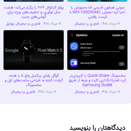
سونی هدفون قدیمی اما محبوبش را
پوکو کارناوال ۲۰۲۶ را برگزار می‌کند؛ هشت
احیا کرد؛ معرفی WH-1000XM4C با
سال نوآوری و تخفیف‌های ویژه برای
قیمت رقابتی
گوشی‌های جدید
۱۸ مرداد ۱۴۰۵
فناوری و دیجیتال
۱۸ مرداد ۱۴۰۵
فناوری و دیجیتال
،
موبایل
سامسونگ Quick Share را کاربردی‌تر
گوگل رقبای پیکسل واچ ۵ را هدف
کرد؛ اشتراک‌گذاری کارت و بلیط از طریق
گرفت؛ کنایه به طراحی ساعت‌های اپل و
Samsung Wallet
سامسونگ
۱۷ مرداد ۱۴۰۵
فناوری و دیجیتال
۱۷ مرداد ۱۴۰۵
فناوری و دیجیتال
دیدگاهتان را بنویسید