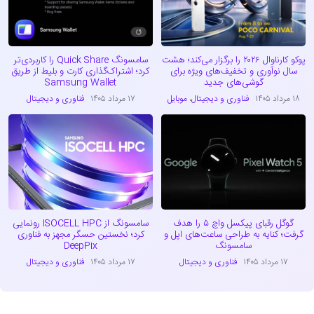
پوکو کارناوال ۲۰۲۶ را برگزار می‌کند؛ هشت
سامسونگ Quick Share را کاربردی‌تر
سال نوآوری و تخفیف‌های ویژه برای
کرد؛ اشتراک‌گذاری کارت و بلیط از طریق
گوشی‌های جدید
Samsung Wallet
۱۸ مرداد ۱۴۰۵
فناوری و دیجیتال
،
موبایل
۱۷ مرداد ۱۴۰۵
فناوری و دیجیتال
گوگل رقبای پیکسل واچ ۵ را هدف
سامسونگ از ISOCELL HPC رونمایی
گرفت؛ کنایه به طراحی ساعت‌های اپل و
کرد؛ نخستین حسگر مجهز به فناوری
سامسونگ
DeepPix
۱۷ مرداد ۱۴۰۵
فناوری و دیجیتال
۱۷ مرداد ۱۴۰۵
فناوری و دیجیتال