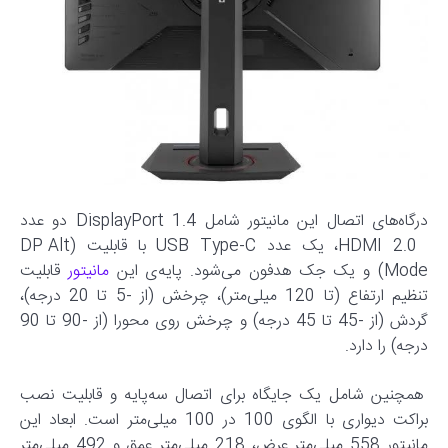
درگاه‌های اتصال این مانیتور شامل DisplayPort 1.4 دو عدد
HDMI 2.0، یک عدد USB Type-C با قابلیت (DP Alt
Mode) و یک جک هدفون می‌شود. پایه‌ی این
مانیتور
قابلیت
تنظیم ارتفاع (تا 120 میلی‌متر)، چرخش (از -5 تا 20 درجه)،
گردش (از -45 تا 45 درجه) و چرخش روی محورا (از -90 تا 90
درجه) را دارد.
همچنین شامل یک جایگاه برای اتصال سه‌پایه و قابلیت نصب
براکت دیواری با الگوی 100 در 100 میلی‌متر است. ابعاد این
مانیتور 558 میلی‌متر عرض، 218 میلی‌متر عمق و 492 میلی‌متر