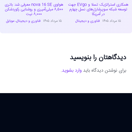
همکاری استراتژیک تسلا و EVgo جهت
هواوی nova 16 SE معرفی شد: باتری
توسعه شبکه سوپرشارژرهای نسل چهارم
۸,۵۰۰ میلی‌آمپری و روشنایی رکوردشکن
در آمریکا
۸,۰۰۰ نیت
۱۵ مرداد ۱۴۰۵
فناوری و دیجیتال
۱۵ مرداد ۱۴۰۵
فناوری و دیجیتال
،
موبایل
دیدگاهتان را بنویسید
برای نوشتن دیدگاه باید
وارد بشوید
.