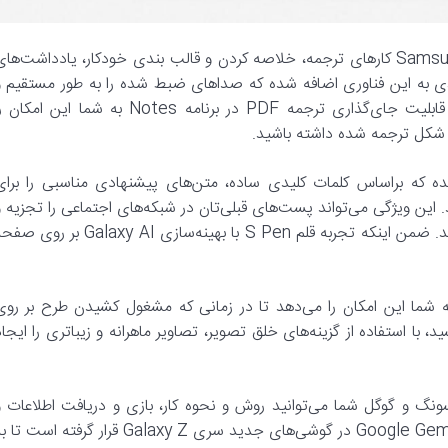
قابلیت «دستیار یادداشت» یا Note Assist در برنامه Samsung Notes کارهای ترجمه، خلاصه کردن و قالب بندی خودکار، یادداشت‌ها
یدی به این فناوری اضافه شده که صداهای ضبط شده را به طور مستقیم و
در همان برنامه Notes ترجمه، رونویسی و خلاصه‌سازی می‌کند. قابلیت جای‌گذاری ترجمه PDF در برنامه Notes به شما این امک
ه شده که براساس کلمات کلیدی ساده‌، متن‌های پیشنهادی مناسبی را برای
. این ویژگی‌ می‌تواند پست‌های قبلی‌تان در شبکه‌های اجتماعی را تجزیه‌ و
تحلیل کند تا متن پیشنهادی خود را با همان رویکرد و لحن ارائه دهد. ضمن اینکه تجربه قلم S Pen با بهینه‌سازی Galaxy AI بر 
ت جدید تبدیل پیش‌طرح به تصویر (Sketch to image) به شما این امکان را می‌دهد تا در زمانی که مشغول کشیدن طرح بر رو
 یا در برنامه Notes طرحی را می‌کشید، با استفاده از گزینه‌های خلق تصویر، تصاویر ماهرانه و زیباتری را ایجا
نی مدت سامسونگ و گوگل شما می‌توانید روش و نحوه کار، بازی و دریافت اطلاعات‌ 
اخبار را متحول کرده و تکامل دهید. جدیدترین نسخه اپلیکیشن Google Gemini در گوشی‌های جدید سری Galaxy Z قرار گرفته است 