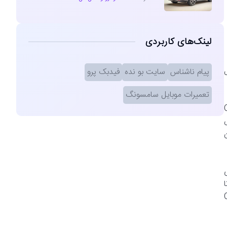
لینک‌های کاربردی
 حال
پیام ناشناس
سایت بو نده
فیدبک پرو
تعمیرات موبایل سامسونگ
ایشگر کاور (Cover
ش
ن
Corn®