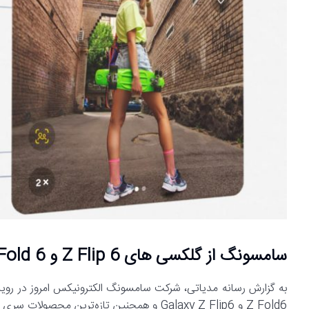
سامسونگ از گلکسی های Z Flip 6 و Z Fold 6 رونمایی کرد
Z Fold6 و Galaxy Z Flip6 و همچنین تازه‌ترین محصولات سری بادز خود یعنیGalaxy Buds3 وGalaxy Buds3 Pro رونمایی کرد.