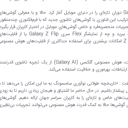
در اوایل سال جاری میلادی، سامسونگ با معرفی و ارائه Galaxy AI دوران تازه‌‌ای را در دنیای موبایل آغاز کرد. حالا و با معرفی گوشی‌ها
 تازه‌ای برای Galaxy AI رقم می‌خورد. ترکیب این فناوری با گوشی‌های تاشوی جدید که با فرم‌فکتوری چندمنظور
بیات منحصربه‌فرد و خاص گوشی‌های موبایل در اختیار کاربران قرار بگیرد.
چه بخواهید از صفحه نمایش بزرگ سری Galaxy Z Fold بهره ببرید و چه از نمایشگر Flex سری Galaxy Z Flip یا از قابل
FlexMode، در تمامی این مراحل گلکسی‌های Z Fold6 و Z Flip6 امکانات بیشتری برای استفاده حداکثری از قابلیت‌های هوش مصنوع
با تکیه بر میراث نوآوری سامسونگ در طراحی و ساختار محصولات، هوش مصنوعی گلکسی (Galaxy AI) از یک تجربه تاشوی قدرتم
تباطات، بهره‌وری و خلاقیت استفاده می‌کند.
M) سامسونگ در این مورد گفت : «تاریخچه طولانی نوآوری سامسونگ به ما این امکان را می‌دهد تا ب
پیشتاز باشیم. در حال حاضر ما اشتیاق و هیجان زیادی داریم تا به زودی
لیت‌های خاص و تازه‌ای را به کاربران سراسر جهان ارائه دهیم. گوشی‌های
. این گوشی‌ها حالا به کمک قدرت هوش مصنوعی می‌توانند تجربیات بی‌نظیری