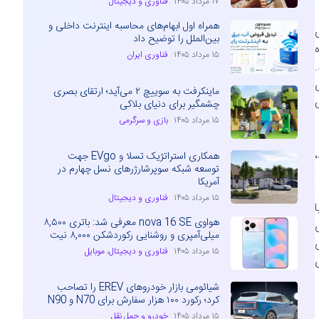
۱۷ مرداد ۱۴۰۵
فناوری و دیجیتال
همراه اول ابهام‌های محاسبه اینترنت داخلی و
ی
بین‌الملل را توضیح داد
ه
۱۵ مرداد ۱۴۰۵
فناوری ایران
یت‌های
ماینکرفت به سوییچ ۲ می‌آید؛ ارتقای بصری
ی
چشمگیر برای دنیای بلاکی
۱۵ مرداد ۱۴۰۵
بازی و سرگرمی
ند،
همکاری استراتژیک تسلا و EVgo جهت
توسعه شبکه سوپرشارژرهای نسل چهارم در
آمریکا
۱۵ مرداد ۱۴۰۵
فناوری و دیجیتال
ا
هواوی nova 16 SE معرفی شد: باتری ۸,۵۰۰
میلی‌آمپری و روشنایی رکوردشکن ۸,۰۰۰ نیت
۱۵ مرداد ۱۴۰۵
فناوری و دیجیتال
،
موبایل
شیائومی بازار خودروهای EREV را تصاحب
کرد؛ رکورد ۱۰۰ هزار سفارش برای N70 و N90
۱۵ مرداد ۱۴۰۵
خودرو و حمل نقل