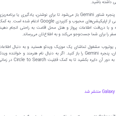
 داشته باشید.
با کشیدن انگشت‌تان به گوشه نمایشگر یا گفتن «Hey Google» پنجره شناور Gemini باز می‌شود تا برای نوشتن، یادگیری یا برنامه‌ری
کارهایتان از آن کمک بگیرید. دستیار هوش مصنوعی Gemini در برخی از اپلیکیشن‌های محبوب و کاربردی Google ادغام شده است. به
 و با دریافت اطلاعات پرواز و هتل محل اقامت به راحتی انجام دهید،
نمایش بزرگ Galaxy Z Fold6 در اپلیکیشن یوتیوب مشغول تماشای یک موزیک ویدئو هستید و به دنبال اطلاعا
دقیق‌تری در مورد ویدئو می‌گردید، می‌توانید برای پرسیدن سوال‌تان، پنجره Gemini را باز کنید. اگر به دنبال نام هنرمند و خواننده وید
هستید، کافیست دکمه هوم گوشی را برای چند لحظه فشار دهید و به دور آن دایره بکشید تا به کمک قابلیت le to Search