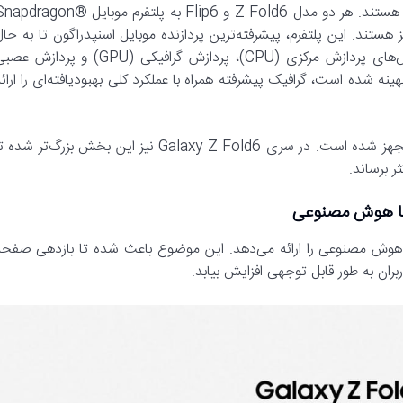
علاوه بر قابل اتکا بودن، تک‌تک عناصر سری Galaxy Z قدرتمند هم هستند. هر دو مدل Z Fold6 و Flip6 به پلتفرم موبایل agon
هستند. این پلتفرم، پیشرفته‌ترین پردازنده موبایل اسنپدراگون تا به حال
محسوب می‌شود و ترکیبی از بهترین عملکرد‌های ممکن را در بخش‌های پردازش مرکزی (CPU)، پردازش گرافیکی (GPU) و پرداز
هینه شده است، گرافیک پیشرفته همراه با عملکرد کلی بهبود‌یافته‌ای را ارائ
برای نخستین بار سری Galaxy Z Flip به اتاقک بخار خنک‌کننده مجهز شده است. در سری Galaxy Z Fold6 نیز این بخش بزرگ‌تر شد
ر برساند.
ای مبتنی بر هوش مصنوعی را ارائه می‌دهد. این موضوع باعث شده تا بازدهی صفح
بران به طور قابل توجهی افزایش بیابد.