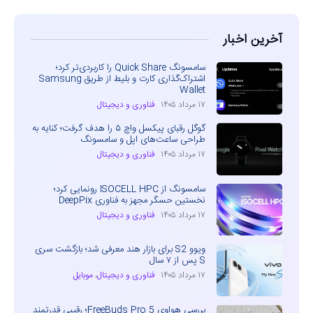
آخرین اخبار
سامسونگ Quick Share را کاربردی‌تر کرد؛
اشتراک‌گذاری کارت و بلیط از طریق Samsung
Wallet
۱۷ مرداد ۱۴۰۵
فناوری و دیجیتال
گوگل رقبای پیکسل واچ ۵ را هدف گرفت؛ کنایه به
طراحی ساعت‌های اپل و سامسونگ
۱۷ مرداد ۱۴۰۵
فناوری و دیجیتال
سامسونگ از ISOCELL HPC رونمایی کرد؛
نخستین حسگر مجهز به فناوری DeepPix
۱۷ مرداد ۱۴۰۵
فناوری و دیجیتال
ویوو S2 برای بازار هند معرفی شد؛ بازگشت سری
S پس از ۷ سال
۱۷ مرداد ۱۴۰۵
فناوری و دیجیتال
،
موبایل
بررسی هواوی FreeBuds Pro 5؛ رقیبی قدرتمند