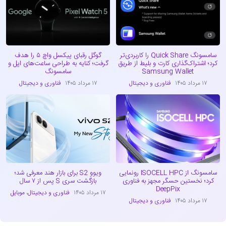
سامسونگ Quick Share را کاربردی‌تر
گوگل رقبای پیکسل واچ ۵ را هدف
کرد؛ اشتراک‌گذاری کارت و بلیط از طریق
گرفت؛ کنایه به طراحی ساعت‌های اپل و
Samsung Wallet
سامسونگ
۱۷ مرداد ۱۴۰۵
فناوری و دیجیتال
۱۷ مرداد ۱۴۰۵
فناوری و دیجیتال
سامسونگ از ISOCELL HPC رونمایی
ویوو S2 برای بازار هند معرفی شد؛
کرد؛ نخستین حسگر مجهز به فناوری
بازگشت سری S پس از ۷ سال
DeepPix
۱۷ مرداد ۱۴۰۵
فناوری و دیجیتال
،
موبایل
۱۷ مرداد ۱۴۰۵
فناوری و دیجیتال