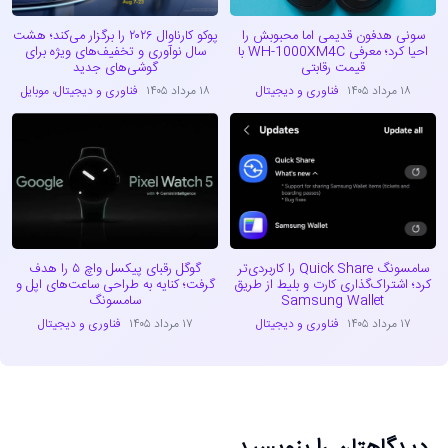
سونی هدفون قدیمی اما محبوبش را
پوکو کارناوال ۲۰۲۶ را برگزار می‌کند؛ هشت
احیا کرد؛ معرفی WH-1000XM4C با
سال نوآوری و تخفیف‌های ویژه برای
قیمت رقابتی
گوشی‌های جدید
۱۸ مرداد ۱۴۰۵
فناوری و دیجیتال
۱۸ مرداد ۱۴۰۵
فناوری و دیجیتال
،
موبایل
سامسونگ Quick Share را کاربردی‌تر
گوگل رقبای پیکسل واچ ۵ را هدف
کرد؛ اشتراک‌گذاری کارت و بلیط از طریق
گرفت؛ کنایه به طراحی ساعت‌های اپل و
Samsung Wallet
سامسونگ
۱۷ مرداد ۱۴۰۵
فناوری و دیجیتال
۱۷ مرداد ۱۴۰۵
فناوری و دیجیتال