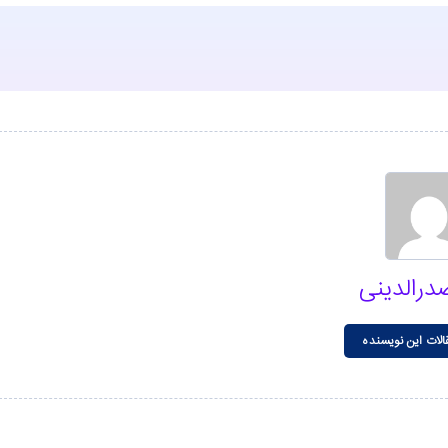
درالدینی
الات این نویسنده