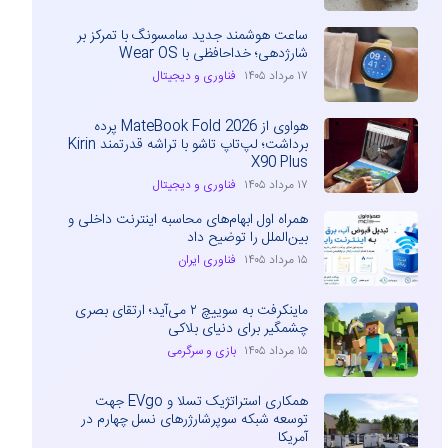
ساعت هوشمند جدید سامسونگ با تمرکز بر
شارژدهی؛ خداحافظی با Wear OS
۱۷ مرداد ۱۴۰۵
فناوری و دیجیتال
هواوی از MateBook Fold 2026 پرده
برداشت؛ لپ‌تاپ تاشو با تراشه قدرتمند Kirin
X90 Plus
۱۷ مرداد ۱۴۰۵
فناوری و دیجیتال
همراه اول ابهام‌های محاسبه اینترنت داخلی و
بین‌الملل را توضیح داد
۱۵ مرداد ۱۴۰۵
فناوری ایران
ماینکرفت به سوییچ ۲ می‌آید؛ ارتقای بصری
چشمگیر برای دنیای بلاکی
۱۵ مرداد ۱۴۰۵
بازی و سرگرمی
همکاری استراتژیک تسلا و EVgo جهت
توسعه شبکه سوپرشارژرهای نسل چهارم در
آمریکا