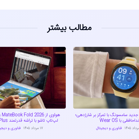
مطالب بیشتر
دید سامسونگ با تمرکز بر شارژدهی؛
هواو
احافظی با Wear OS
لپ‌تاپ تاشو با تراشه قدرتمند Kirin X90 Plus
فناوری و دیجیتال
۱۷ مرداد ۱۴۰۵
فناوری و دیجی