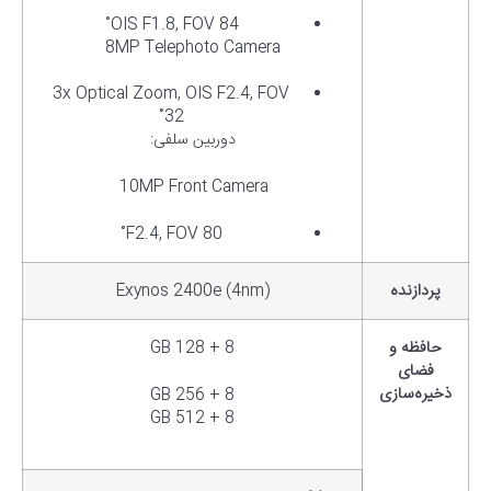
OIS F1.8, FOV 84˚
8MP Telephoto Camera
3x Optical Zoom, OIS F2.4, FOV
32˚
دوربین سلفی:
10MP Front Camera
F2.4, FOV 80˚
پردازنده
Exynos 2400e (4nm)
حافظه و
8 + 128 GB
فضای
ذخیره‌سازی
8 + 256 GB
8 + 512 GB