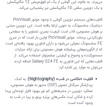
می‌برند. به علاوه، این گوشی از یک لنز فوق‌عریض 12 مگاپیکسلی
و یک دوربین سلفی 10 مگاپیکسلی نیز پشتیبانی می‌کند.
قابلیت‌های سیستم دوربین گوشی با وجود موتور ProVisual
دینامیک سامسونگ، به خوبی ارتقا یافته است. این دوربین مبتنی
بر هوش مصنوعی، قادر است کیفیت بصری تصاویر را به سطحی
باورنکردنی برساند. موتور ProVisual اولین بار است که در سری
FE سامسونگ معرفی می‌شود و دارای فناوری بهبود یافته‌ای است
که از الگوریتم‌های پیشرفته هوش مصنوعی برای ارائه جزئیات
مسحورکننده و وضوح و کیفیتی چشم‌نواز، استفاده می‌کند. از
قابلیت‌هایی که این فناوری به Galaxy S24 FE اضافه کرده،
می‌توان به موارد زیر اشاره کرد:
قابلیت «عکاسی در شب» (Nightography):
به کمک
پردازشگر سیگنال تصویر (ISP) مجهز به هوش مصنوعی،
عملکرد دوربین در محیط‌های کم‌ نور بهبود قابل توجه‌ای پیدا
کرده و امکان ثبت عکس‌های پرتره پرنور و زیبا در شب به
وجود آمده است.