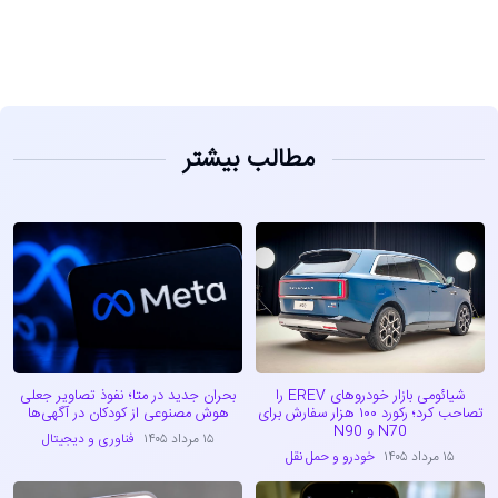
مطالب بیشتر
شیائومی بازار خودروهای EREV را
بحران جدید در متا؛ نفوذ تصاویر جعلی
تصاحب کرد؛ رکورد ۱۰۰ هزار سفارش برای
هوش مصنوعی از کودکان در آگهی‌ها
N70 و N90
۱۵ مرداد ۱۴۰۵
فناوری و دیجیتال
۱۵ مرداد ۱۴۰۵
خودرو و حمل نقل