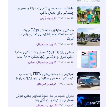
ماینکرفت به سوییچ ۲ می‌آید؛ ارتقای بصری
چشمگیر برای دنیای بلاکی
۱۵ مرداد ۱۴۰۵
بازی و سرگرمی
همکاری استراتژیک تسلا و EVgo جهت
توسعه شبکه سوپرشارژرهای نسل چهارم در
آمریکا
۱۵ مرداد ۱۴۰۵
فناوری و دیجیتال
هواوی nova 16 SE معرفی شد: باتری ۸,۵۰۰
میلی‌آمپری و روشنایی رکوردشکن ۸,۰۰۰ نیت
۱۵ مرداد ۱۴۰۵
فناوری و دیجیتال
،
موبایل
شیائومی بازار خودروهای EREV را تصاحب
کرد؛ رکورد ۱۰۰ هزار سفارش برای N70 و N90
۱۵ مرداد ۱۴۰۵
خودرو و حمل نقل
بحران جدید در متا؛ نفوذ تصاویر جعلی هوش
مصنوعی از کودکان در آگهی‌ها
۱۵ مرداد ۱۴۰۵
فناوری و دیجیتال