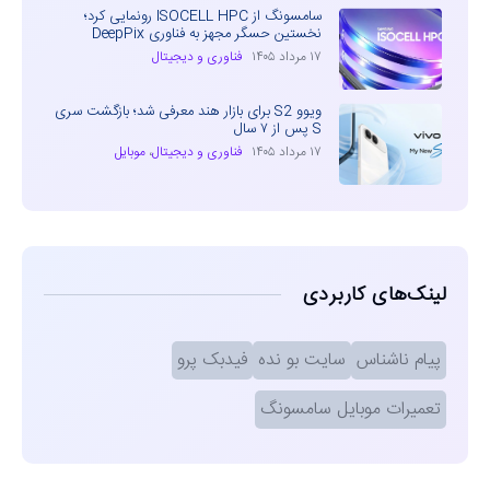
سامسونگ از ISOCELL HPC رونمایی کرد؛
نخستین حسگر مجهز به فناوری DeepPix
۱۷ مرداد ۱۴۰۵
فناوری و دیجیتال
ویوو S2 برای بازار هند معرفی شد؛ بازگشت سری
S پس از ۷ سال
۱۷ مرداد ۱۴۰۵
فناوری و دیجیتال
،
موبایل
لینک‌های کاربردی
پیام ناشناس
سایت بو نده
فیدبک پرو
تعمیرات موبایل سامسونگ