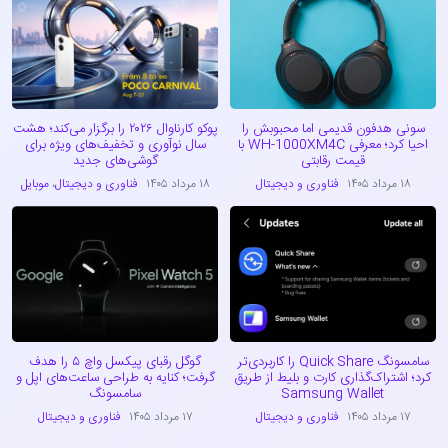
سونی هدفون قدیمی اما محبوبش را
پوکو کارناوال ۲۰۲۶ را برگزار می‌کند؛ هشت
احیا کرد؛ معرفی WH-1000XM4C با
سال نوآوری و تخفیف‌های ویژه برای
قیمت رقابتی
گوشی‌های جدید
۱۸ مرداد ۱۴۰۵
فناوری و دیجیتال
۱۸ مرداد ۱۴۰۵
فناوری و دیجیتال
،
موبایل
سامسونگ Quick Share را کاربردی‌تر
گوگل رقبای پیکسل واچ ۵ را هدف
کرد؛ اشتراک‌گذاری کارت و بلیط از طریق
گرفت؛ کنایه به طراحی ساعت‌های اپل و
Samsung Wallet
سامسونگ
۱۷ مرداد ۱۴۰۵
فناوری و دیجیتال
۱۷ مرداد ۱۴۰۵
فناوری و دیجیتال