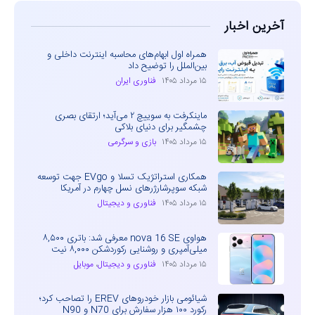
آخرین اخبار
همراه اول ابهام‌های محاسبه اینترنت داخلی و
بین‌الملل را توضیح داد
۱۵ مرداد ۱۴۰۵
فناوری ایران
ماینکرفت به سوییچ ۲ می‌آید؛ ارتقای بصری
چشمگیر برای دنیای بلاکی
۱۵ مرداد ۱۴۰۵
بازی و سرگرمی
همکاری استراتژیک تسلا و EVgo جهت توسعه
شبکه سوپرشارژرهای نسل چهارم در آمریکا
۱۵ مرداد ۱۴۰۵
فناوری و دیجیتال
هواوی nova 16 SE معرفی شد: باتری ۸,۵۰۰
میلی‌آمپری و روشنایی رکوردشکن ۸,۰۰۰ نیت
۱۵ مرداد ۱۴۰۵
فناوری و دیجیتال
،
موبایل
شیائومی بازار خودروهای EREV را تصاحب کرد؛
رکورد ۱۰۰ هزار سفارش برای N70 و N90