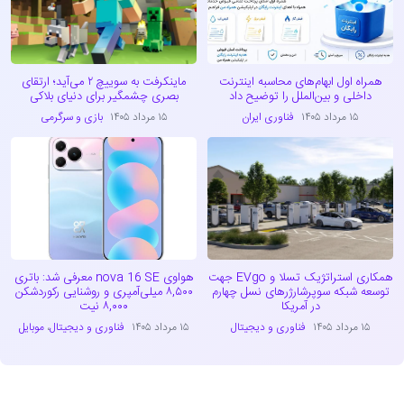
همراه اول ابهام‌های محاسبه اینترنت
ماینکرفت به سوییچ ۲ می‌آید؛ ارتقای
داخلی و بین‌الملل را توضیح داد
بصری چشمگیر برای دنیای بلاکی
۱۵ مرداد ۱۴۰۵
فناوری ایران
۱۵ مرداد ۱۴۰۵
بازی و سرگرمی
همکاری استراتژیک تسلا و EVgo جهت
هواوی nova 16 SE معرفی شد: باتری
توسعه شبکه سوپرشارژرهای نسل چهارم
۸,۵۰۰ میلی‌آمپری و روشنایی رکوردشکن
در آمریکا
۸,۰۰۰ نیت
۱۵ مرداد ۱۴۰۵
فناوری و دیجیتال
۱۵ مرداد ۱۴۰۵
فناوری و دیجیتال
،
موبایل