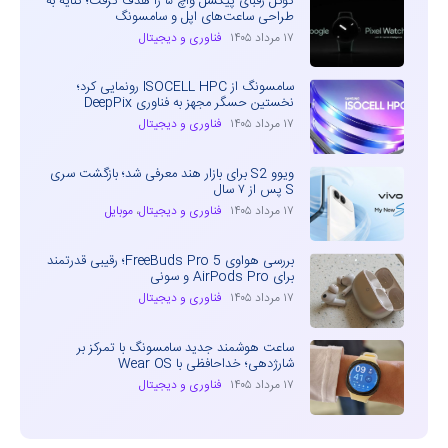
گوگل رقبای پیکسل واچ ۵ را هدف گرفت؛ کنایه به
طراحی ساعت‌های اپل و سامسونگ
۱۷ مرداد ۱۴۰۵
فناوری و دیجیتال
سامسونگ از ISOCELL HPC رونمایی کرد؛
نخستین حسگر مجهز به فناوری DeepPix
۱۷ مرداد ۱۴۰۵
فناوری و دیجیتال
ویوو S2 برای بازار هند معرفی شد؛ بازگشت سری
S پس از ۷ سال
۱۷ مرداد ۱۴۰۵
فناوری و دیجیتال
،
موبایل
بررسی هواوی FreeBuds Pro 5؛ رقیبی قدرتمند
برای AirPods Pro و سونی
۱۷ مرداد ۱۴۰۵
فناوری و دیجیتال
ساعت هوشمند جدید سامسونگ با تمرکز بر
شارژدهی؛ خداحافظی با Wear OS
۱۷ مرداد ۱۴۰۵
فناوری و دیجیتال