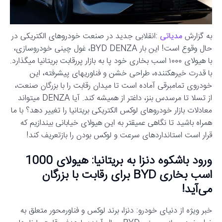
به گزارش
مدیاتی
:انقلابی جدید در صنعت خودروهای الکتریکی در
حال وقوع است! این بار BYD DENZA، غول چینی خودروسازی،
با هیولای ۱۰۰۰ اسب بخاری خود پا به بازار پررقابت بریتانیا میگذارد.
با قدرت خیرهکننده، طراحی خشن و فناوریهای پیشرفته، این
خودروی تمامبرقی آماده است تا میدان رقابت را با بزرگان صنعت،
از تسلا تا مرسدس بنز، داغتر از همیشه کند. آیا DENZA میتواند
معادلات بازار خودروهای لوکس الکتریکی بریتانیا را تغییر دهد؟ با ما
همراه باشید تا نگاهی عمیقتر به این هیولای خیابانی بیندازیم که
قرار است استانداردهای سرعت و لوکس بودن را بازتعریف کند!
ورود باشکوه دنزا به بریتانیا: هیولای 1000
اسب بخاری BYD برای رقابت با بزرگان
می‌آید!
خبر ویژه از دنیای خودرو: دنزا، برند لوکس و فناورمحور متعلق به