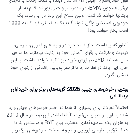
غول خودروسازی چینی BYD، سال آینده با هدف رقابت با نام‌های
بزرگی همچون BMW، مرسدس بنز و حتی پورشه، قدم به بازار
بریتانیا خواهد گذاشت. اولین سلاح این برند در این نبرد، یک
خودروی استیشن واگن شوتینگ بریک با قدرتی نزدیک به 1000
اسب بخار خواهد بود!
آنطور که پیداست، دنزا قصد دارد در زمینه‌های فناوری، طراحی،
کیفیت و ظرافت با رقبای آلمانی خود به رقابت بپردازد، اما در عین
حال، همانند BYD، بر ارزش خرید نیز تاکید خواهد داشت. با این
حال، این برند در نظر ندارد تا از نظر پویایی رانندگی از رقبای خود
پیشی بگیرد.
بهترین خودروهای چینی 2025: گزینه‌های برتر برای خریداران
بریتانیایی
احتمالاً نام دنزا برای بسیاری از شما که اخبار خودروهای چینی وارد
شده به اروپا را دنبال می‌کنید، ناآشنا باشد. این برند در سال 2010
به عنوان یک سرمایه‌گذاری مشترک بین BYD و مرسدس بنز با
هدف ترکیب طراحی اروپایی و تجربه ساخت خودروهای لوکس با