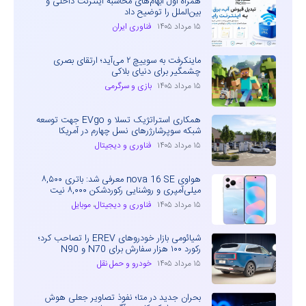
همراه اول ابهام‌های محاسبه اینترنت داخلی و
بین‌الملل را توضیح داد
۱۵ مرداد ۱۴۰۵
فناوری ایران
ماینکرفت به سوییچ ۲ می‌آید؛ ارتقای بصری
چشمگیر برای دنیای بلاکی
۱۵ مرداد ۱۴۰۵
بازی و سرگرمی
همکاری استراتژیک تسلا و EVgo جهت توسعه
شبکه سوپرشارژرهای نسل چهارم در آمریکا
۱۵ مرداد ۱۴۰۵
فناوری و دیجیتال
هواوی nova 16 SE معرفی شد: باتری ۸,۵۰۰
میلی‌آمپری و روشنایی رکوردشکن ۸,۰۰۰ نیت
۱۵ مرداد ۱۴۰۵
فناوری و دیجیتال
،
موبایل
شیائومی بازار خودروهای EREV را تصاحب کرد؛
رکورد ۱۰۰ هزار سفارش برای N70 و N90
۱۵ مرداد ۱۴۰۵
خودرو و حمل نقل
بحران جدید در متا؛ نفوذ تصاویر جعلی هوش