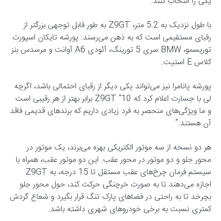
یکی را انتخاب کنند.
با طول نزدیک به 5.2 متر، Z9GT به طور قابل توجهی بزرگتر از
رقبای مستقیمی است که به ذهن می‌رسند: پورشه تایکان اسپورت
توریسمو، BMW سری 5 تورینگ، آئودی A6 آوانت و مرسدس بنز
کلاس E استیت.
پورشه پانامرا نیز می‌تواند یکی دیگر از رقبای احتمالی باشد، اگرچه
لی با جسارت اعلام کرد که Z9GT “10 برابر بهتر از هر رقیبی است
و ما ویژگی‌های منحصر به فرد زیادی داریم که برندهای قدیمی فاقد
آن هستند.”
هر دو نسخه از سه موتور الکتریکی بهره می‌برند، یک موتور در
محور جلو و دو موتور در محور عقب. این دو موتور عقب، همراه با
سیستم فرمان چرخ‌های عقب مستقل تا 15 درجه، به Z9GT
اجازه می‌دهند تا به صورت خرچنگی حرکت کند، حول محور جلو
بچرخد تا به راحتی در فضاهای پارک تنگ قرار بگیرد و شعاع گردش
کمتری نسبت به برخی خودروهای شهری داشته باشد.