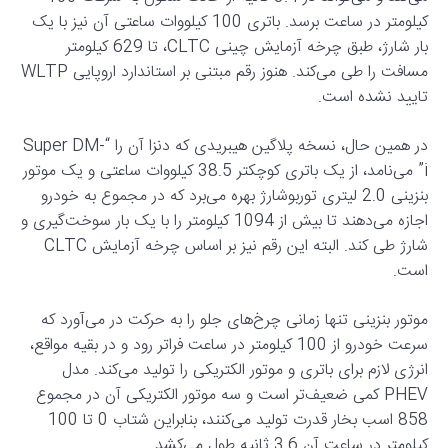
کیلومتر در ساعت برسد. باتری 100 کیلووات ساعتی آن نیز با یک
بار شارژ، طبق چرخه آزمایش چینی CLTC، تا 629 کیلومتر
مسافت را طی می‌کند. هنوز رقم مبتنی بر استاندارد اروپایی WLTP
تایید نشده است.
در همین حال، نسخه پلاگین هیبریدی که دنزا آن را “Super DM-
i” می‌نامد، از یک باتری کوچکتر 38.5 کیلووات ساعتی و یک موتور
بنزینی 2.0 لیتری توربوشارژ بهره می‌برد که در مجموع به خودرو
اجازه می‌دهند تا بیش از 1094 کیلومتر را با یک بار سوخت‌گیری و
شارژ طی کند. البته این رقم نیز بر اساس چرخه آزمایش CLTC
است.
موتور بنزینی تنها زمانی چرخ‌های جلو را به حرکت در می‌آورد که
سرعت خودرو از 100 کیلومتر در ساعت فراتر رود و در بقیه مواقع،
انرژی لازم برای باتری و موتور الکتریکی را تولید می‌کند. مدل
PHEV کمی ضعیف‌تر است و سه موتور الکتریکی آن در مجموع
858 اسب بخار قدرت تولید می‌کنند، بنابراین شتاب 0 تا 100
کیلومتر در ساعت آن 3.6 ثانیه طول می‌کشد.