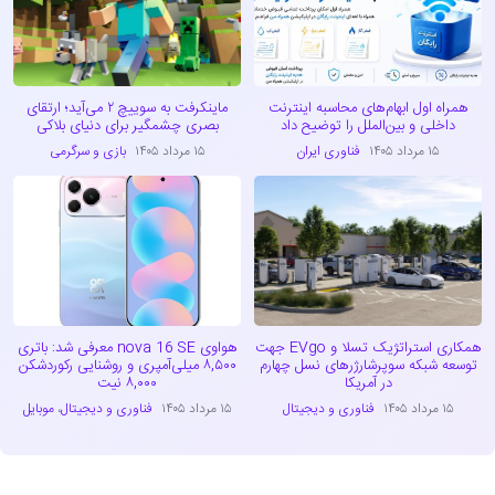
همراه اول ابهام‌های محاسبه اینترنت
ماینکرفت به سوییچ ۲ می‌آید؛ ارتقای
داخلی و بین‌الملل را توضیح داد
بصری چشمگیر برای دنیای بلاکی
۱۵ مرداد ۱۴۰۵
فناوری ایران
۱۵ مرداد ۱۴۰۵
بازی و سرگرمی
همکاری استراتژیک تسلا و EVgo جهت
هواوی nova 16 SE معرفی شد: باتری
توسعه شبکه سوپرشارژرهای نسل چهارم
۸,۵۰۰ میلی‌آمپری و روشنایی رکوردشکن
در آمریکا
۸,۰۰۰ نیت
۱۵ مرداد ۱۴۰۵
فناوری و دیجیتال
۱۵ مرداد ۱۴۰۵
فناوری و دیجیتال
،
موبایل