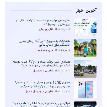
آخرین اخبار
همراه اول ابهام‌های محاسبه اینترنت داخلی و
بین‌الملل را توضیح داد
۱۵ مرداد ۱۴۰۵
فناوری ایران
ماینکرفت به سوییچ ۲ می‌آید؛ ارتقای بصری
چشمگیر برای دنیای بلاکی
۱۵ مرداد ۱۴۰۵
بازی و سرگرمی
همکاری استراتژیک تسلا و EVgo جهت توسعه
شبکه سوپرشارژرهای نسل چهارم در آمریکا
۱۵ مرداد ۱۴۰۵
فناوری و دیجیتال
هواوی nova 16 SE معرفی شد: باتری ۸,۵۰۰
میلی‌آمپری و روشنایی رکوردشکن ۸,۰۰۰ نیت
۱۵ مرداد ۱۴۰۵
فناوری و دیجیتال
،
موبایل
شیائومی بازار خودروهای EREV را تصاحب کرد؛