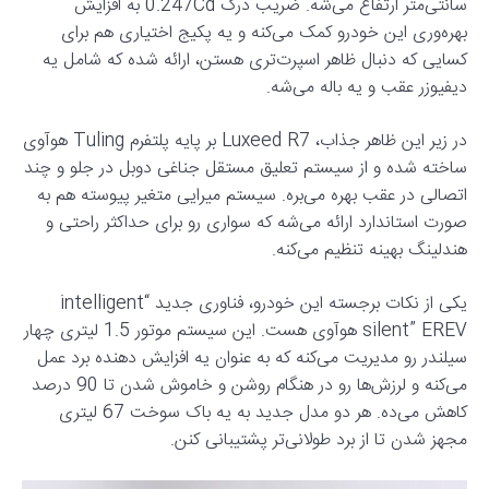
سانتی‌متر ارتفاع می‌شه. ضریب درگ 0.247Cd به افزایش
بهره‌وری این خودرو کمک می‌کنه و یه پکیج اختیاری هم برای
کسایی که دنبال ظاهر اسپرت‌تری هستن، ارائه شده که شامل یه
دیفیوزر عقب و یه باله می‌شه.
در زیر این ظاهر جذاب، Luxeed R7 بر پایه پلتفرم Tuling هوآوی
ساخته شده و از سیستم تعلیق مستقل جناغی دوبل در جلو و چند
اتصالی در عقب بهره می‌بره. سیستم میرایی متغیر پیوسته هم به
صورت استاندارد ارائه می‌شه که سواری رو برای حداکثر راحتی و
هندلینگ بهینه تنظیم می‌کنه.
یکی از نکات برجسته این خودرو، فناوری جدید “intelligent
silent” EREV هوآوی هست. این سیستم موتور 1.5 لیتری چهار
سیلندر رو مدیریت می‌کنه که به عنوان یه افزایش دهنده برد عمل
می‌کنه و لرزش‌ها رو در هنگام روشن و خاموش شدن تا 90 درصد
کاهش می‌ده. هر دو مدل جدید به یه باک سوخت 67 لیتری
مجهز شدن تا از برد طولانی‌تر پشتیبانی کنن.