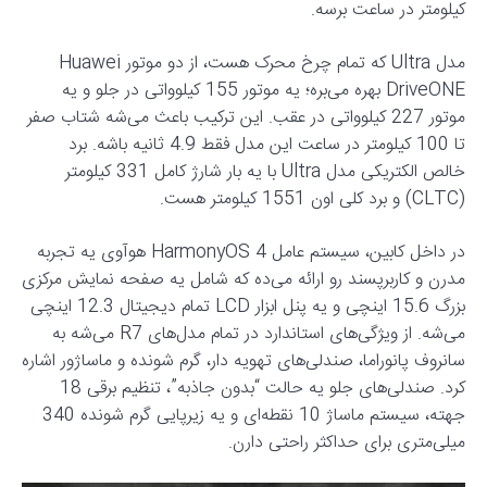
کیلومتر در ساعت برسه.
مدل Ultra که تمام چرخ محرک هست، از دو موتور Huawei
DriveONE بهره می‌بره؛ یه موتور 155 کیلوواتی در جلو و یه
موتور 227 کیلوواتی در عقب. این ترکیب باعث می‌شه شتاب صفر
تا 100 کیلومتر در ساعت این مدل فقط 4.9 ثانیه باشه. برد
خالص الکتریکی مدل Ultra با یه بار شارژ کامل 331 کیلومتر
(CLTC) و برد کلی اون 1551 کیلومتر هست.
در داخل کابین، سیستم عامل HarmonyOS 4 هوآوی یه تجربه
مدرن و کاربرپسند رو ارائه می‌ده که شامل یه صفحه نمایش مرکزی
بزرگ 15.6 اینچی و یه پنل ابزار LCD تمام دیجیتال 12.3 اینچی
می‌شه. از ویژگی‌های استاندارد در تمام مدل‌های R7 می‌شه به
سانروف پانوراما، صندلی‌های تهویه دار، گرم شونده و ماساژور اشاره
کرد. صندلی‌های جلو یه حالت “بدون جاذبه”، تنظیم برقی 18
جهته، سیستم ماساژ 10 نقطه‌ای و یه زیرپایی گرم شونده 340
میلی‌متری برای حداکثر راحتی دارن.