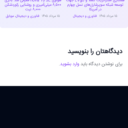
همکاری استراتژیک تسلا و EVgo جهت
هواوی nova 16 SE معرفی شد: باتری
توسعه شبکه سوپرشارژرهای نسل چهارم
۸,۵۰۰ میلی‌آمپری و روشنایی رکوردشکن
در آمریکا
۸,۰۰۰ نیت
۱۵ مرداد ۱۴۰۵
فناوری و دیجیتال
۱۵ مرداد ۱۴۰۵
فناوری و دیجیتال
،
موبایل
دیدگاهتان را بنویسید
برای نوشتن دیدگاه باید
وارد بشوید
.