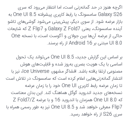
اگرچه هنوز در حد گمانه‌زنی است، اما انتظار می‌رود که سری
Galaxy S26 سامسونگ با رابط کاربری پیشرفته One UI 8.5 به
بازار عرضه شود. از سوی دیگر، پیش‌بینی می‌شود گوشی‌های تاشو
آینده سامسونگ، یعنی Galaxy Z Fold7 و Z Flip7 که شایعات
حاکی از عرضه آن‌ها بین جولای و آگوست است، با نسخه One
UI 8.0 مبتنی بر Android 16 از راه برسند.
بر اساس این گزارش جدید، One UI 8.5 می‌تواند یک تحول
اساسی با یک هویت بصری به‌روز شده و قابلیت‌های هوش
مصنوعی ارتقا یافته باشد. افشاگر مشهور، Ice Universe، نیز با
انتشار گمانه‌زنی‌هایی اعلام کرده است که سامسونگ در تلاش است
تا زمان عرضه رابط کاربری One UI خود را با زمان عرضه
نسخه‌های جدید اندروید گوگل هماهنگ کند. این بدان معناست
که One UI 8.0 همزمان با اندروید 16 و با عرضه Z Fold7/Z
Flip7 معرفی خواهد شد و One UI 8.5 نیز به طور رسمی همراه با
سری S26 از راه خواهد رسید.