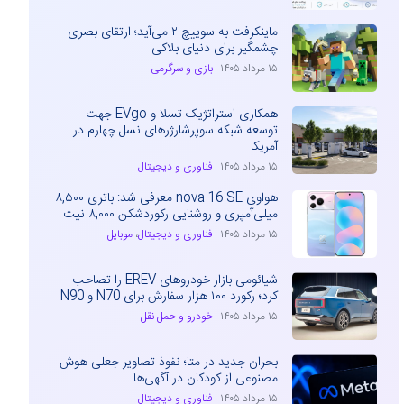
ماینکرفت به سوییچ ۲ می‌آید؛ ارتقای بصری
چشمگیر برای دنیای بلاکی
۱۵ مرداد ۱۴۰۵
بازی و سرگرمی
همکاری استراتژیک تسلا و EVgo جهت
توسعه شبکه سوپرشارژرهای نسل چهارم در
آمریکا
۱۵ مرداد ۱۴۰۵
فناوری و دیجیتال
هواوی nova 16 SE معرفی شد: باتری ۸,۵۰۰
میلی‌آمپری و روشنایی رکوردشکن ۸,۰۰۰ نیت
۱۵ مرداد ۱۴۰۵
فناوری و دیجیتال
،
موبایل
شیائومی بازار خودروهای EREV را تصاحب
کرد؛ رکورد ۱۰۰ هزار سفارش برای N70 و N90
۱۵ مرداد ۱۴۰۵
خودرو و حمل نقل
بحران جدید در متا؛ نفوذ تصاویر جعلی هوش
مصنوعی از کودکان در آگهی‌ها
۱۵ مرداد ۱۴۰۵
فناوری و دیجیتال