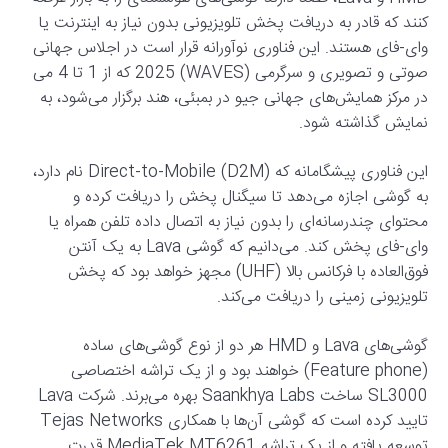
کنند که قادر به دریافت پخش تلویزیونی بدون نیاز به اینترنت یا
وای-فای هستند. این فناوری نوآورانه قرار است در اجلاس جهانی
صوتی و تصویری و سرگرمی (WAVES) 2025 که از 1 تا 4 می
در مرکز همایش‌های جهانی جیو در بمبئی، هند برگزار می‌شود، به
نمایش گذاشته شود.
این فناوری پیشگامانه که Direct-to-Mobile (D2M) نام دارد،
به گوشی اجازه می‌دهد تا سیگنال پخش را دریافت کرده و
محتوای چندرسانه‌ای را بدون نیاز به اتصال داده تلفن همراه یا
وای-فای پخش کند. می‌دانیم که گوشی Lava به یک آنتن
فوق‌العاده با فرکانس بالا (UHF) مجهز خواهد بود که پخش
تلویزیونی زمینی را دریافت می‌کند.
گوشی‌های Lava و HMD هر دو از نوع گوشی‌های ساده
(Feature phone) خواهند بود و از یک تراشه اختصاصی
SL3000 ساخت Saankhya Labs بهره می‌برند. شرکت Lava
تایید کرده است که گوشی آن‌ها با همکاری Tejas Networks
توسعه یافته و از یک تراشه MediaTek MT6261 قدرت