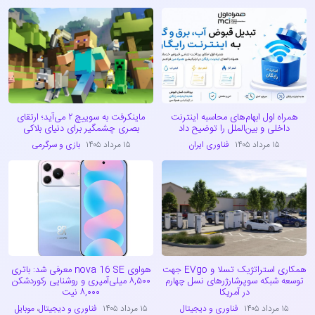
همراه اول ابهام‌های محاسبه اینترنت
ماینکرفت به سوییچ ۲ می‌آید؛ ارتقای
داخلی و بین‌الملل را توضیح داد
بصری چشمگیر برای دنیای بلاکی
۱۵ مرداد ۱۴۰۵
فناوری ایران
۱۵ مرداد ۱۴۰۵
بازی و سرگرمی
همکاری استراتژیک تسلا و EVgo جهت
هواوی nova 16 SE معرفی شد: باتری
توسعه شبکه سوپرشارژرهای نسل چهارم
۸,۵۰۰ میلی‌آمپری و روشنایی رکوردشکن
در آمریکا
۸,۰۰۰ نیت
۱۵ مرداد ۱۴۰۵
فناوری و دیجیتال
۱۵ مرداد ۱۴۰۵
فناوری و دیجیتال
،
موبایل