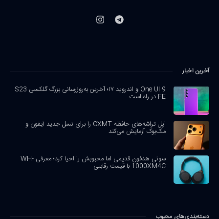
آخرین اخبار
One UI 9 و اندروید ۱۷؛ آخرین به‌روزرسانی بزرگ گلکسی S23
FE در راه است
اپل تراشه‌های حافظه CXMT را برای نسل جدید آیفون و
مک‌بوک آزمایش می‌کند
سونی هدفون قدیمی اما محبوبش را احیا کرد؛ معرفی WH-
1000XM4C با قیمت رقابتی
دسته‌بندی‌های محبوب