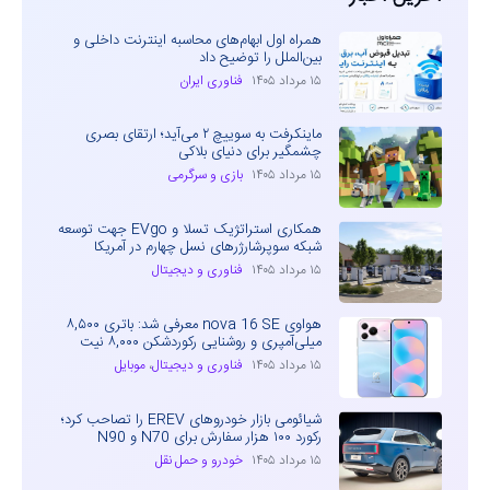
همراه اول ابهام‌های محاسبه اینترنت داخلی و
بین‌الملل را توضیح داد
۱۵ مرداد ۱۴۰۵
فناوری ایران
ماینکرفت به سوییچ ۲ می‌آید؛ ارتقای بصری
چشمگیر برای دنیای بلاکی
۱۵ مرداد ۱۴۰۵
بازی و سرگرمی
همکاری استراتژیک تسلا و EVgo جهت توسعه
شبکه سوپرشارژرهای نسل چهارم در آمریکا
۱۵ مرداد ۱۴۰۵
فناوری و دیجیتال
هواوی nova 16 SE معرفی شد: باتری ۸,۵۰۰
میلی‌آمپری و روشنایی رکوردشکن ۸,۰۰۰ نیت
۱۵ مرداد ۱۴۰۵
فناوری و دیجیتال
،
موبایل
شیائومی بازار خودروهای EREV را تصاحب کرد؛
رکورد ۱۰۰ هزار سفارش برای N70 و N90
۱۵ مرداد ۱۴۰۵
خودرو و حمل نقل