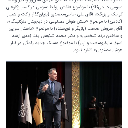
تغییر بده تا زندگی‌ات تغییر کند»، آقای مهدی امیرپور (مدیر روابط
عمومی دیجی‌کالا) با موضوع «نقش روابط عمومی در کسب‌وکارهای
کوچک و بزرگ»، آقای علی حاجی‌محمدی (بنیان‌گذار ژاکت و همیار
آکادمی) با موضوع «نقش هوش مصنوعی در دیجیتال مارکتینگ»،
آقای سروش صحت (بازیگر و نویسنده) با موضوع «داستان‌سرایی
و ساختن برند شخصی» و دکتر محمد شکوهی یکتا (مدیر ارشد
اسبق مایکروسافت و اپل) با موضوع «سبک جدید زندگی در کنار
هوش مصنوعی» اشاره نمود.