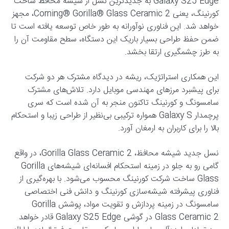
Galaxy S25 Edge به جدیدترین نسل از شیشه محافظ ساخت
کورنینگ، یعنی Corning® Gorilla® Glass Ceramic 2، مجهز
خواهد شد. این فناوری نوآورانه به طور خاص توسعه یافته است تا
ضمن حفظ طراحی بسیار باریک این دستگاه، سطح مقاومت آن را
به طرز چشمگیری ارتقا بخشد.
این همکاری استراتژیک، ریشه در دیدگاه مشترک هر دو شرکت
برای پیشبرد مرزهای مهندسی موبایل دارد. تلاش‌های مشترک
سامسونگ و کورنینگ تاکنون منجر به آن شده است که سری
پرچمدار Galaxy S همواره ترکیبی بی‌نظیر از طراحی زیبا و استحکام
بالا را برای کاربران به ارمغان آورد.
نسل جدید شیشه محافظ، Gorilla Glass Ceramic 2، در واقع
گامی رو به جلو در زمینه استحکام افسانه‌ای شیشه‌های Gorilla
Glass ساخت شرکت کورنینگ محسوب می‌شود. با بهره‌گیری از
فناوری پیشرفته شیشه‌سازی کورنینگ و دانش فنی اختصاصی
سامسونگ در زمینه پردازش و تقویت مواد، پوشش Gorilla
Glass Ceramic 2 در گوشی Galaxy S25 Edge قادر خواهد