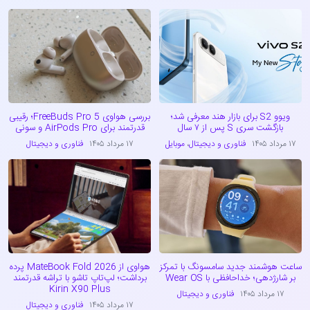
ویوو S2 برای بازار هند معرفی شد؛
بررسی هواوی FreeBuds Pro 5؛ رقیبی
بازگشت سری S پس از ۷ سال
قدرتمند برای AirPods Pro و سونی
۱۷ مرداد ۱۴۰۵
فناوری و دیجیتال
،
موبایل
۱۷ مرداد ۱۴۰۵
فناوری و دیجیتال
ساعت هوشمند جدید سامسونگ با تمرکز
هواوی از MateBook Fold 2026 پرده
بر شارژدهی؛ خداحافظی با Wear OS
برداشت؛ لپ‌تاپ تاشو با تراشه قدرتمند
Kirin X90 Plus
۱۷ مرداد ۱۴۰۵
فناوری و دیجیتال
۱۷ مرداد ۱۴۰۵
فناوری و دیجیتال