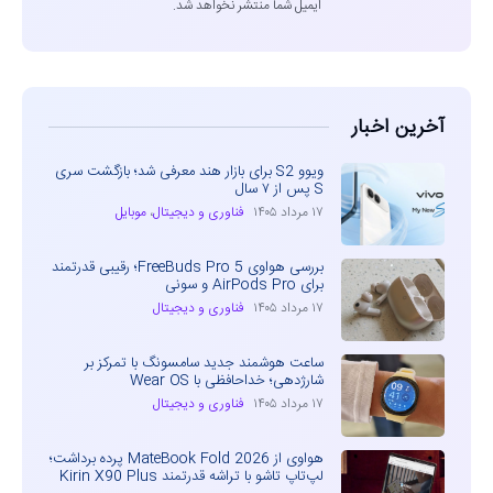
ایمیل شما منتشر نخواهد شد.
آخرین اخبار
ویوو S2 برای بازار هند معرفی شد؛ بازگشت سری
S پس از ۷ سال
۱۷ مرداد ۱۴۰۵
فناوری و دیجیتال
،
موبایل
بررسی هواوی FreeBuds Pro 5؛ رقیبی قدرتمند
برای AirPods Pro و سونی
۱۷ مرداد ۱۴۰۵
فناوری و دیجیتال
ساعت هوشمند جدید سامسونگ با تمرکز بر
شارژدهی؛ خداحافظی با Wear OS
۱۷ مرداد ۱۴۰۵
فناوری و دیجیتال
هواوی از MateBook Fold 2026 پرده برداشت؛
لپ‌تاپ تاشو با تراشه قدرتمند Kirin X90 Plus