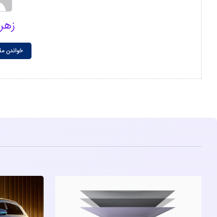
زهر
خواندن مق