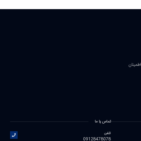
اطمینان
تماس یا ما
تلفن
09128478078