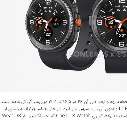
این ساعت هوشمند دارای یک صفحه نمایش گرد تقریباً ۱.۵ اینچی خواهد بود و ابعاد کلی آن ۴۶ در ۴۶.۵ در ۱۴.۲ میلی‌متر گزارش شده است.
همچنین، انتظار می‌رود که این ساعت در دو نسخه با قابلیت اتصال LTE و بدون آن در دسترس قرار گیرد. در حال حاضر جزئیات بیشتری از
این محصول فاش نشده است، اما جای تعجب نخواهد بود اگر این ساعت با رابط کاربری One UI 8 Watch که احتمالاً مبتنی بر Wear OS