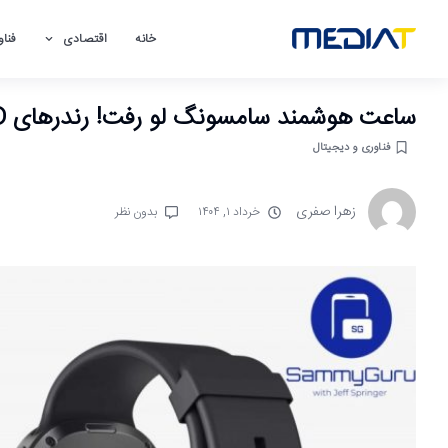
خانه
اقتصادی
فناو
ساعت هوشمند سامسونگ لو رفت! رندرهای CAD از Galaxy Watch8 Classic فاش شد
فناوری و دیجیتال
زهرا صفری
خرداد ۱, ۱۴۰۴
بدون نظر