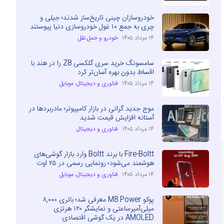
خودروسازان چینی تاریخ‌ساز شدند؛ جیلی و
چری به جمع ۱۰ غول خودروسازی دنیا پیوستند
۱۴ مرداد ۱۴۰۵
خودرو و حمل نقل
سامسونگ خرید سری گلکسی Z8 را در هند با
اقساط بدون بهره آسان‌تر کرد
۱۴ مرداد ۱۴۰۵
فناوری و دیجیتال
،
موبایل
Ga
موج جدید گرانی در بازار کامپیوتر؛ مادربردها در
آستانه افزایش قیمت شدید
۱۴ مرداد ۱۴۰۵
فناوری و دیجیتال
Fire-Boltt با برند Boltt وارد بازار گوشی‌های
هوشمند می‌شود؛ رونمایی رسمی در ۲۵ اوت
۱۴ مرداد ۱۴۰۵
فناوری و دیجیتال
،
موبایل
پوکو M8 Power معرفی شد؛ باتری ۸,۰۰۰
میلی‌آمپرساعتی و نمایشگر ۱۲۰ هرتزی
AMOLED در یک گوشی اقتصادی