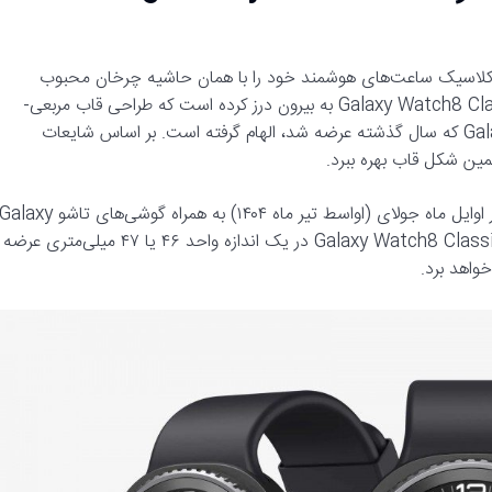
کلاسیک ساعت‌های هوشمند خود را با همان حاشیه چرخان محبوب
بازگرداند. به تازگی، رندرهایی مبتنی بر CAD از ساعت هوشمند Galaxy Watch8 Classic به بیرون درز کرده است که طراحی قاب مربعی-
دایره‌ای آن را نشان می‌دهد. این طراحی ظاهراً از Galaxy Watch Ultra که سال گذشته عرضه شد، الهام گرفته است. بر اساس شایعات
پیش‌بینی می‌شود که ساعت‌های Watch8 و Watch8 Classic در اوایل ماه جولای (اواسط تیر ماه ۱۴۰۴) به همراه گوشی‌های تاشو laxy
Z Fold7 و Galaxy Z Flip7 به طور رسمی معرفی شوند. احتمالاً Galaxy Watch8 Classic در یک اندازه واحد ۴۶ یا ۴۷ میلی‌متری عرضه