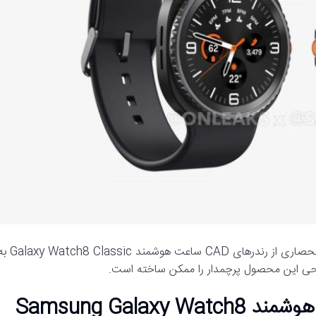
:اسرار طراحی جدید سامسونگ فاش شد! تصاویر انحصاری از رندرهای CAD ساعت هوشمند Classic
احی این محصول پرچمدار را ممکن ساخته است.
تصاویر لو رفته از رندرهای CAD ساعت هوشمند Samsung Galaxy Watch8